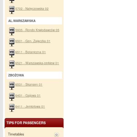
5702 - Nałęczowska 02
AL.WARSZAWSKA
5935 - Rondo Krwiodawców 05
6501 - Gen. Zajączka 01
6511 - Botaniczna 01
6521 - Warszawska-cerkiew 01
ZBOŻOWA
6531 - Skansen 01
6401 - Gajowa 01
6411 - Jemiołowa 01
TIPS FOR PASSENGERS
Timetables