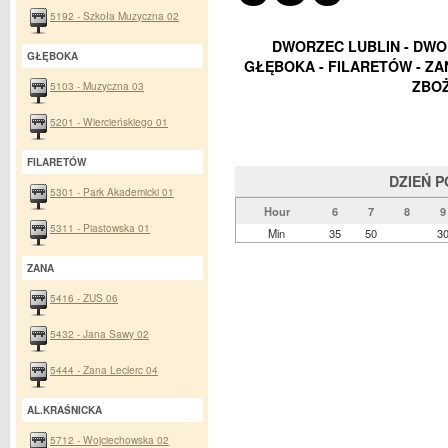
5192 - Szkoła Muzyczna 02
DWORZEC LUBLIN - DWO
GŁĘBOKA
GŁĘBOKA - FILARETÓW - ZAN
ZBO
5103 - Muzyczna 03
5201 - Wiercieńskiego 01
FILARETÓW
DZIEŃ 
5301 - Park Akademicki 01
Hour
6
7
8
9
5311 - Piastowska 01
Min
35
50
3
ZANA
5416 - ZUS 06
5432 - Jana Sawy 02
5444 - Zana Leclerc 04
AL.KRAŚNICKA
5712 - Wojciechowska 02