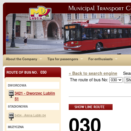
About the Company
Tips for passengers
For enthusiasts
030
ROUTE OF BUS NO.
« Back to search engine
Sear
The route of bus No:
DWORCOWA
3421 - Dworzec Lublin
51
STADIONOWA
030
3454 - Arena Lublin 04
MUZYCZNA