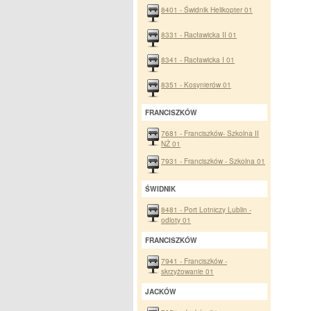
8401 - Świdnik Helikopter 01
8331 - Racławicka II 01
8341 - Racławicka I 01
8351 - Kosynierów 01
FRANCISZKÓW
7681 - Franciszków- Szkolna II
NŻ 01
7931 - Franciszków - Szkolna 01
ŚWIDNIK
8481 - Port Lotniczy Lublin -
odloty 01
FRANCISZKÓW
7941 - Franciszków -
skrzyżowanie 01
JACKÓW