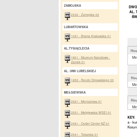
ZAMOJSKA
DWOR
AL.
2232 - Zamojska 02
ŚW
LUBARTOWSKA
1031 - Brama Krakowska 01
AL.TYSIĄCLECIA
Hou
Mi
1901 - Muzeum Narodowe -
Zamek 01
AL. UNII LUBELSKIEJ
Hou
1953 - Rondo Dmowskiego 03
Mi
MEŁGIEWSKA
Hou
2521 - Montażowa 01
Mi
2531 - Mełgiewska WSEI 01
KEY:
a - ku
2451 - Outlet Center NŻ 01
Kosyn
2541 - Tokarska 01