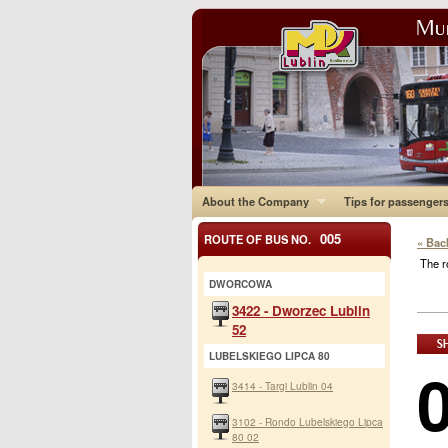
About the Company
Tips for passenger
005
ROUTE OF BUS NO.
« Bac
The r
DWORCOWA
3422 - Dworzec Lublin
52
LUBELSKIEGO LIPCA 80
3414 - Targi Lublin 04
3102 - Rondo Lubelskiego Lipca
80 02