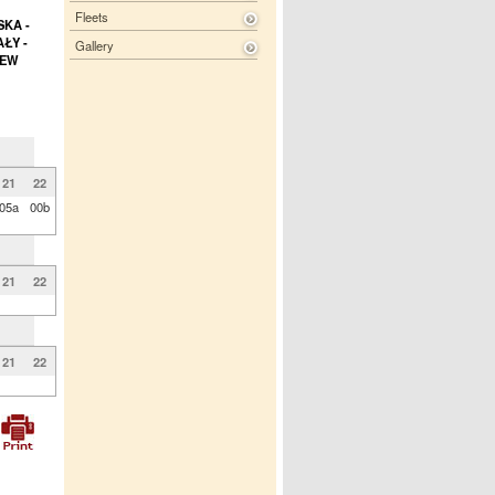
Fleets
SKA -
ŁY -
Gallery
IEW
21
22
05a
00b
21
22
21
22