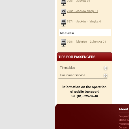
7951 - Jacków 01
7961 - Jacków sklep 01
7971 - Jacków - fabryka 01
MEŁGIEW
7981 - Mełgiew - Lubelska 01
TIPS FOR PASSENGERS
Timetables
Customer Service
Information on the operation
of public transport
tel. (81) 525-32-46
About
Scope of a
MISSION
Authoriti
Contact