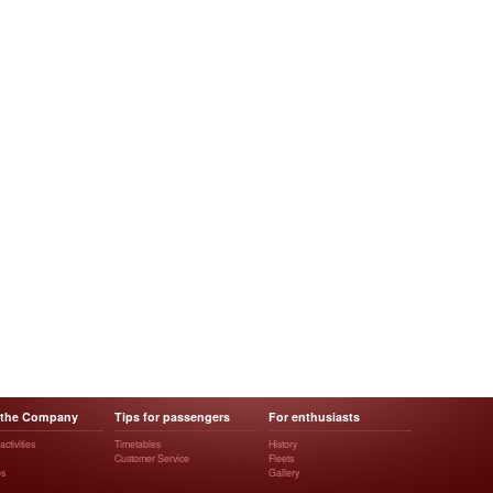
 the Company
Tips for passengers
For enthusiasts
ctivities
Timetables
History
Customer Service
Fleets
es
Gallery