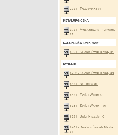
2551 - Tyszowiecka 01
METALURGICZNA
2781 - Metalurgiczna - hurtownia
01
KOLONIA ŚWIDNIK MAŁY
8251 - Kolonia Świdnik Mały 01
ŚWIDNIK
8253 - Kolonia Świdnik Mały 03
8431 - Nadleśna 01
8531 - Żwirki i Wigury 01
8281 - Żwirki i Wigury II 01
8291 - Świdnik stadion 01
8471 - Dworzec Świdnik Miasto
01