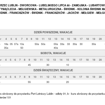
ZEC LUBLIN - DWORCOWA - LUBELSKIEGO LIPCA 80 - ZAMOJSKA - LUBARTOW
 TYSIĄCLECIA - MEŁGIEWSKA - METALURGICZNA - ŚWIDNIK - KOLONIA ŚWIDNIK MA
IDNIK - FRANCISZKÓW - ŚWIDNIK - FRANCISZKÓW - JACKÓW - MEŁGIEW - MEŁG
DZIEŃ POWSZEDNI, WAKACJE
r
4
5
6
7
8
9
10
11
12
13
14
15
16
17
18
19
20
n
18a
05
07a
10a
50a
50a
00a
33a
33
30a
30
30a
35a
50
40a
SOBOTA, WAKACJE
r
4
5
6
7
8
9
10
11
12
13
14
15
16
17
18
19
20
n
45
30
10
DZIEŃ ŚWIĄTECZNY, WAKACJE
r
4
5
6
7
8
9
10
11
12
13
14
15
16
17
18
19
20
n
55
30
20
rs skrócony do przystanku Port Lotniczy Lublin - odloty 01, b - kurs skrócony do przystanku
ierów I 01