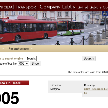
s
For enthusiasts
k to search engine
Search:
oute of bus No:
The timetables are valid from 202
Direction:
Bus stop:
005
Mełgiew
3422 - Dworzec Lu
52