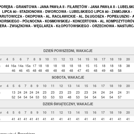
PORĘBA - GRANITOWA - JANA PAWŁA II - FILARETÓW - JANA PAWŁA II - LUBELS
LIPCA 80 - STADIONOWA - DWORCOWA - LUBELSKIEGO LIPCA 80 - ZAMOJSKA -
ARUTOWICZA - OKOPOWA - AL. RACŁAWICKIE - AL. DŁUGOSZA - POPIEŁUSZKI - A
IKORSKIEGO - PÓŁNOCNA - KOSMOWSKIEJ - KONCERTOWA - AL. KOMPOZYTORÓW
ERA - ZWIĄZKOWA - WĘGLARZA - KŁOPOTOWSKIEGO - ORZECHOWA - NASTUR
DZIEŃ POWSZEDNI, WAKACJE
r
4
5
6
7
8
9
10
11
12
13
14
15
16
17
18
19
20
n
44
16a
14a
15a
17
18
18
18
18
18
18
15
15
18
18
18
38
46
46
45
48
48
48
48
48
48
47
45
48
49
48
58
SOBOTA, WAKACJE
r
4
5
6
7
8
9
10
11
12
13
14
15
16
17
18
19
20
n
13
24
24
24
24
23
23
23
23
23
23
24
24
24
24
31
52
54
54
54
53
53
53
53
48
53
54
54
54
54
57
DZIEŃ ŚWIĄTECZNY, WAKACJE
r
4
5
6
7
8
9
10
11
12
13
14
15
16
17
18
19
20
n
41
41
41
41
41
41
41
41
41
41
41
41
41
41
41
41
urney via ul. Rapackiego