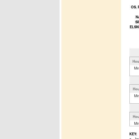
OS. 
N
S
ELSN
Hou
Mi
Hou
Mi
Hou
Mi
KEY:
a - Jo