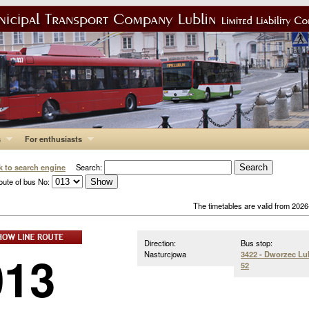
s
For enthusiasts
k to search engine
Search:
oute of bus No:
The timetables are valid from 202
Direction:
Bus stop:
013
Nasturcjowa
3422 - Dworzec Lu
52