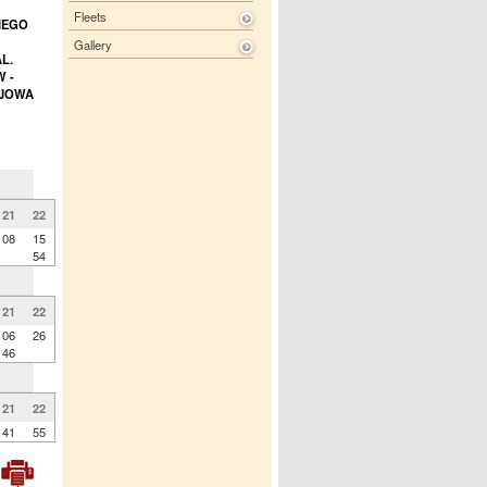
Fleets
KIEGO
Gallery
L.
 -
CJOWA
21
22
08
15
54
21
22
06
26
46
21
22
41
55