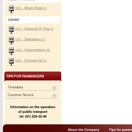
1521 - Młodej Polski 01
CHOINY
1611 - Akademia W. Pola 01
1531 - Śliwińskiego 01
1545 - Paderewskiego 05
1551 - Pienińska NŻ 01
TIPS FOR PASSENGERS
Timetables
Customer Service
Information on the operation
of public transport
tel. (81) 525-32-46
About the Company
Tips for passe