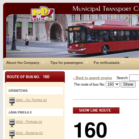
About the Company
Tips for passengers
For enthusiasts
160
ROUTE OF BUS NO.
« Back to search engine
Search:
The route of bus No:
GRANITOWA
5862 - Os. Poręba 02
JANA PAWŁA II
160
5552 - Perłowa 02
5542 - Bociania 02