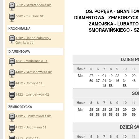
5612 - Szmaragdowa 02
OS. PORĘBA - GRANITOW
5602 - Os. Górki 02
DIAMENTOWA - ZEMBORZYCKA
ZAMOJSKA - LUBARTOW
KROCHMALNA
SMORAWIŃSKIEGO - SZ
4732 - Rondo Żołnierzy -
Górników 02
DIAMENTOWA
DZIEŃ 
4541 - Medalionów 01
Hour
5
6
7
8
9
10
11
4402 - Samsonowicza 02
Min
27
14
01
12
22
10
22
50
37
24
34
46
34
46
4412 - Domeyki 02
48
58
58
SO
4422 - Energetyków 02
Hour
5
6
7
8
9
10
11
ZEMBORZYCKA
Min
28
28
28
28
28
29
29
58
58
58
58
58
59
59
4132 - Elektromontaż 02
DZIEŃ Ś
4122 - Budowlana 02
Hour
5
6
7
8
9
10
11
4112 - ZSTK 02