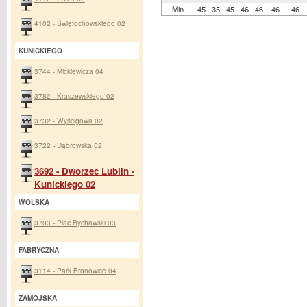
Min
45
35
45
46
46
46
46
4102 - Świętochowskiego 02
KUNICKIEGO
3744 - Mickiewicza 04
3782 - Kraszewskiego 02
3732 - Wyścigowa 02
3722 - Dąbrowska 02
3692 - Dworzec Lublin -
Kunickiego 02
WOLSKA
3703 - Plac Bychawski 03
FABRYCZNA
3114 - Park Bronowice 04
ZAMOJSKA