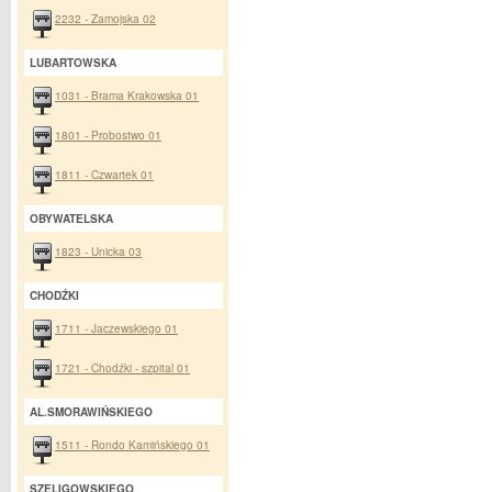
2232 - Zamojska 02
LUBARTOWSKA
1031 - Brama Krakowska 01
1801 - Probostwo 01
1811 - Czwartek 01
OBYWATELSKA
1823 - Unicka 03
CHODŹKI
1711 - Jaczewskiego 01
1721 - Chodźki - szpital 01
AL.SMORAWIŃSKIEGO
1511 - Rondo Kamińskiego 01
SZELIGOWSKIEGO