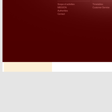
Scope of activities
Timetables
MISSION
Customer Service
Authorities
Contact