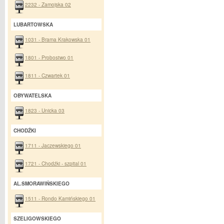
2232 - Zamojska 02
LUBARTOWSKA
1031 - Brama Krakowska 01
1801 - Probostwo 01
1811 - Czwartek 01
OBYWATELSKA
1823 - Unicka 03
CHODŹKI
1711 - Jaczewskiego 01
1721 - Chodźki - szpital 01
AL.SMORAWIŃSKIEGO
1511 - Rondo Kamińskiego 01
SZELIGOWSKIEGO