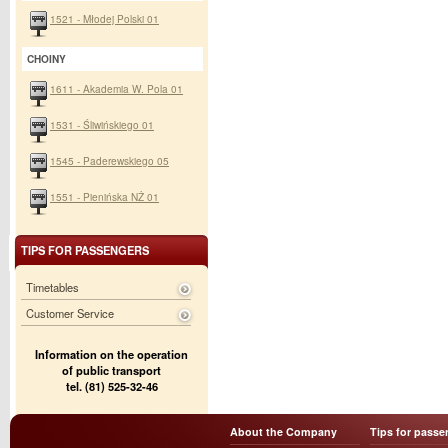
1521 - Młodej Polski 01
CHOINY
1611 - Akademia W. Pola 01
1531 - Śliwińskiego 01
1545 - Paderewskiego 05
1551 - Pienińska NŻ 01
TIPS FOR PASSENGERS
Timetables
Customer Service
Information on the operation
of public transport
tel. (81) 525-32-46
About the Company
Tips for passe