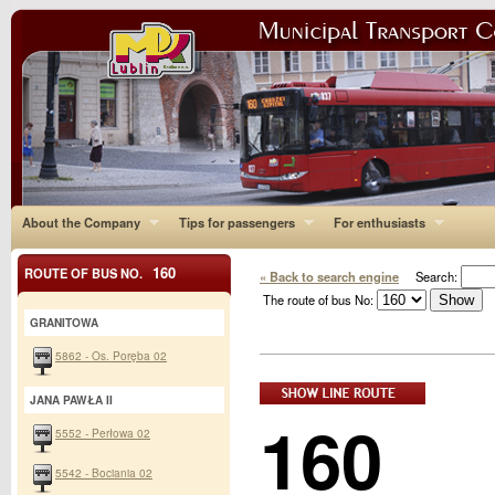
About the Company
Tips for passengers
For enthusiasts
160
ROUTE OF BUS NO.
« Back to search engine
Search:
The route of bus No:
GRANITOWA
5862 - Os. Poręba 02
JANA PAWŁA II
160
5552 - Perłowa 02
5542 - Bociania 02