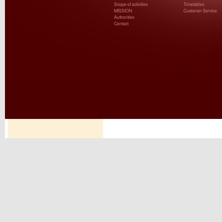
Scope of activities
Timetables
MISSION
Customer Service
Authorities
Contact