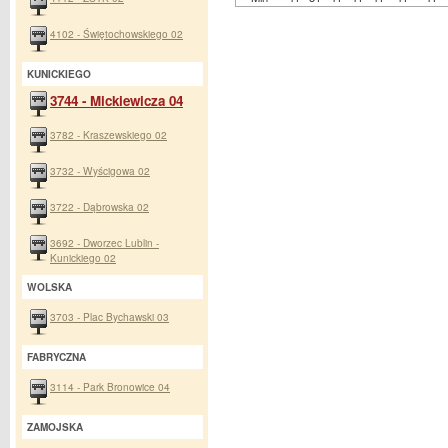
4102 - Świętochowskiego 02
KUNICKIEGO
3744 - Mickiewicza 04
3782 - Kraszewskiego 02
3732 - Wyścigowa 02
3722 - Dąbrowska 02
3692 - Dworzec Lublin -
Kunickiego 02
WOLSKA
3703 - Plac Bychawski 03
FABRYCZNA
3114 - Park Bronowice 04
ZAMOJSKA