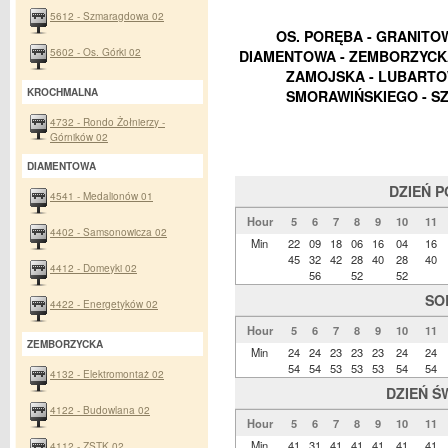
5612 - Szmaragdowa 02
OS. PORĘBA - GRANITOW
5602 - Os. Górki 02
DIAMENTOWA - ZEMBORZYCKA
ZAMOJSKA - LUBARTOW
KROCHMALNA
SMORAWIŃSKIEGO - SZ
4732 - Rondo Żołnierzy -
Górników 02
DIAMENTOWA
DZIEŃ 
4541 - Medalionów 01
Hour
5
6
7
8
9
10
11
4402 - Samsonowicza 02
Min
22
09
18
06
16
04
16
45
32
42
28
40
28
40
4412 - Domeyki 02
56
52
52
SO
4422 - Energetyków 02
Hour
5
6
7
8
9
10
11
ZEMBORZYCKA
Min
24
24
23
23
23
24
24
54
54
53
53
53
54
54
4132 - Elektromontaż 02
DZIEŃ Ś
4122 - Budowlana 02
Hour
5
6
7
8
9
10
11
Min
41
31
41
41
41
41
41
4112 - ZSTK 02