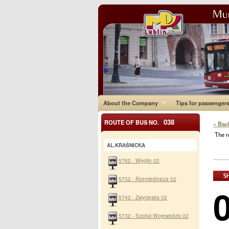
About the Company
Tips for passenger
038
ROUTE OF BUS NO.
« Bac
The r
AL.KRAŚNICKA
5762 - Węglin 02
5752 - Rzemieślnicza 02
5742 - Zwycięska 02
5732 - Szpital Wojewódzki 02