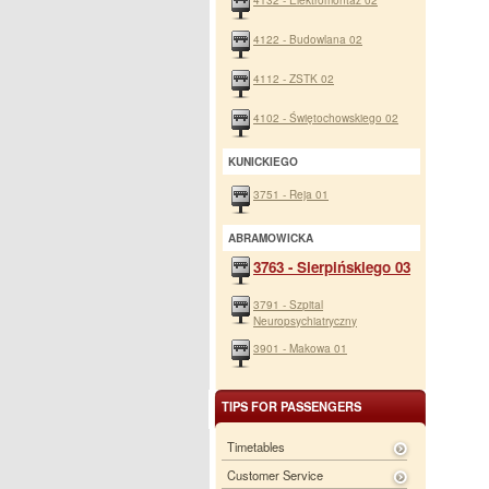
4122 - Budowlana 02
4112 - ZSTK 02
4102 - Świętochowskiego 02
KUNICKIEGO
3751 - Reja 01
ABRAMOWICKA
3763 - Sierpińskiego 03
3791 - Szpital
Neuropsychiatryczny
3901 - Makowa 01
TIPS FOR PASSENGERS
Timetables
Customer Service