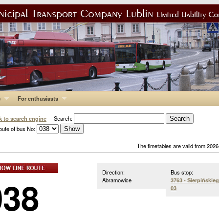
s
For enthusiasts
k to search engine
Search:
oute of bus No:
The timetables are valid from 202
Direction:
Bus stop:
038
Abramowice
3763 - Sierpińskie
03