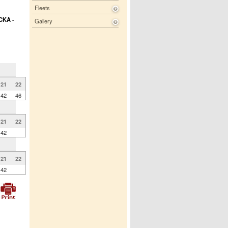
Fleets
CKA -
Gallery
21
22
42
46
21
22
42
21
22
42