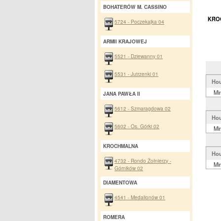
BOHATERÓW M. CASSINO
KROC
5724 - Poczekajka 04
ARMII KRAJOWEJ
5521 - Dziewanny 01
5531 - Jutrzenki 01
Hou
Mi
JANA PAWŁA II
5612 - Szmaragdowa 02
Hou
5602 - Os. Górki 02
Mi
KROCHMALNA
Hou
4732 - Rondo Żołnierzy -
Mi
Górników 02
DIAMENTOWA
4541 - Medalionów 01
ROMERA