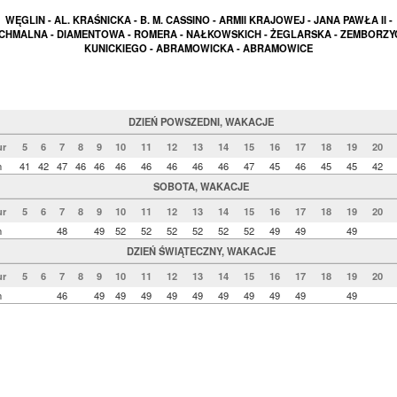
WĘGLIN - AL. KRAŚNICKA - B. M. CASSINO - ARMII KRAJOWEJ - JANA PAWŁA II -
HMALNA - DIAMENTOWA - ROMERA - NAŁKOWSKICH - ŻEGLARSKA - ZEMBORZY
KUNICKIEGO - ABRAMOWICKA - ABRAMOWICE
DZIEŃ POWSZEDNI, WAKACJE
r
5
6
7
8
9
10
11
12
13
14
15
16
17
18
19
20
n
41
42
47
46
46
46
46
46
46
46
47
45
46
45
45
42
SOBOTA, WAKACJE
r
5
6
7
8
9
10
11
12
13
14
15
16
17
18
19
20
n
48
49
52
52
52
52
52
52
49
49
49
DZIEŃ ŚWIĄTECZNY, WAKACJE
r
5
6
7
8
9
10
11
12
13
14
15
16
17
18
19
20
n
46
49
49
49
49
49
49
49
49
49
49