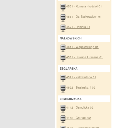
4551 - Romera - kościół 01
4561 - Os. Nałkowskich 01
4571 - Romera 01
NAŁKOWSKICH
4611 - Wapowskiego 01
4581 - Biskupa Fulmana 01
ŻEGLARSKA
4591 - Zalewskiego 01
4622 - Żeglarska II 02
ZEMBORZYCKA
4142 - Osmolicka 02
4152 - Granata 02
4132 - Elektromontaż 02