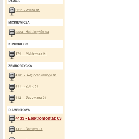
DŁUGA
3311 - Wilcza 01
MICKIEWICZA
3323 - Hubalczyków 03
KUNICKIEGO
3741 - Mickiewicza 01
ZEMBORZYCKA
4101 - Świętochowskiego 01
4111 - ZSTK 01
4121 - Budowlana 01
DIAMENTOWA
4133 - Elektromontaż 03
4411 - Domeyki 01