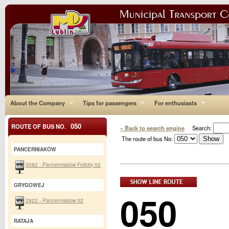
About the Company
Tips for passengers
For enthusiasts
050
ROUTE OF BUS NO.
« Back to search engine
Search:
The route of bus No:
PANCERNIAKÓW
3082 - Pancerniaków Felicity 02
GRYGOWEJ
050
2822 - Pancerniaków 02
RATAJA