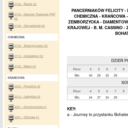
2752 - Rataja 02
PANCERNIAKÓW FELICITY -
2742 - Dworzec Towarowy PKP
CHEMICZNA - KRAŃCOWA - 
02
ZEMBORZYCKA - DIAMENTOWA 
2732 - Grenadierów 02
KRAJOWEJ - B. M. CASSINO - 
BOHA
CHEMICZNA
2722 - Walentynowicz 02
2712 - Grabskiego 02
DZIEŃ 
2702 - Makro 02
Hour
4
5
6
7
8
Min
45
29
33
29
KRAŃCOWA
SO
3202 - Pogodna 02
Hour
4
5
6
7
8
3212 - Łabędzia 02
Min
44
37
34
29
3221 - Kosmonautów 01
KEY:
a - Journey to przystanku Bohat
3231 - Olchowa 01