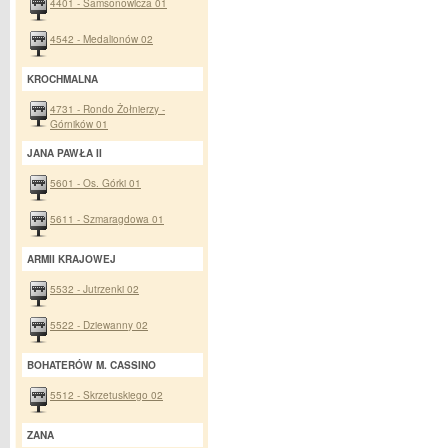
4401 - Samsonowicza 01
4542 - Medalionów 02
KROCHMALNA
4731 - Rondo Żołnierzy -
Górników 01
JANA PAWŁA II
5601 - Os. Górki 01
5611 - Szmaragdowa 01
ARMII KRAJOWEJ
5532 - Jutrzenki 02
5522 - Dziewanny 02
BOHATERÓW M. CASSINO
5512 - Skrzetuskiego 02
ZANA