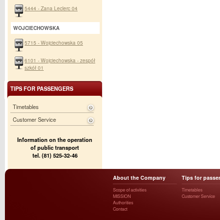
5444 - Zana Leclerc 04
WOJCIECHOWSKA
5715 - Wojciechowska 05
6101 - Wojciechowska - zespół
szkół 01
TIPS FOR PASSENGERS
Timetables
Customer Service
Information on the operation
of public transport
tel. (81) 525-32-46
About the Company
Tips for passe
Scope of activities
Timetables
MISSION
Customer Service
Authorities
Contact