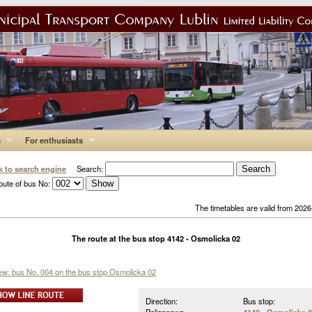
s
For enthusiasts
k to search engine
Search:
oute of bus No:
The timetables are valid from 202
The route at the bus stop 4142 - Osmolicka 02
iew: bus No. 004 on the bus stop Osmolicka 02
Direction:
Bus stop: