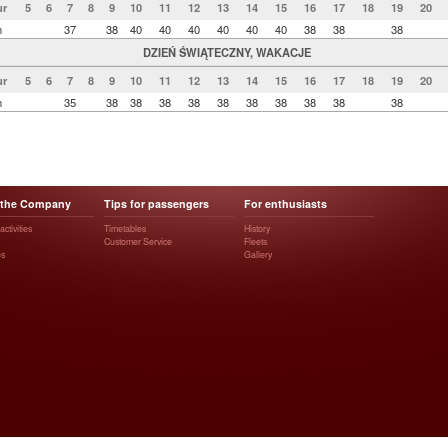
r
5
6
7
8
9
10
11
12
13
14
15
16
17
18
19
20
n
37
38
40
40
40
40
40
40
38
38
38
DZIEŃ ŚWIĄTECZNY, WAKACJE
r
5
6
7
8
9
10
11
12
13
14
15
16
17
18
19
20
n
35
38
38
38
38
38
38
38
38
38
38
 the Company
Tips for passengers
For enthusiasts
ctivities
Timetables
History
Customer Service
Fleets
es
Gallery