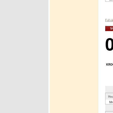
Full v
KROC
Hou
Mi