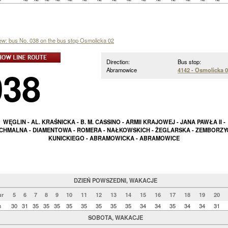
iew: bus No. 038 on the bus stop Osmolicka 02
Direction:
Bus stop:
038
Abramowice
4142 - Osmolicka 
WĘGLIN - AL. KRAŚNICKA - B. M. CASSINO - ARMII KRAJOWEJ - JANA PAWŁA II -
HMALNA - DIAMENTOWA - ROMERA - NAŁKOWSKICH - ŻEGLARSKA - ZEMBORZY
KUNICKIEGO - ABRAMOWICKA - ABRAMOWICE
DZIEŃ POWSZEDNI, WAKACJE
r
5
6
7
8
9
10
11
12
13
14
15
16
17
18
19
20
n
30
31
35
35
35
35
35
35
35
35
34
34
35
34
34
31
SOBOTA, WAKACJE