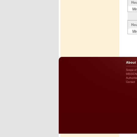
Hou
Mi
Hou
Mi
About
Scope of a
MISSION
Authoriti
Contact