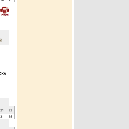
02
CKA -
21
22
31
35