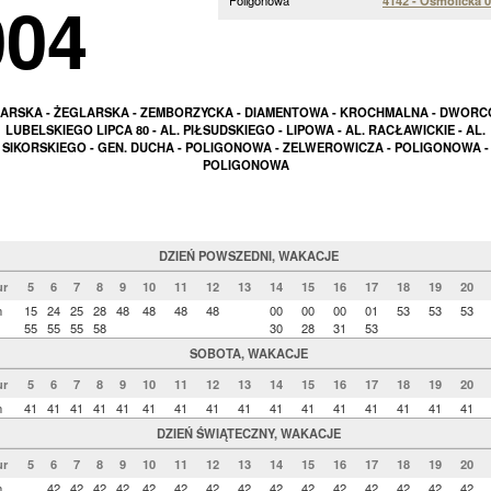
004
Poligonowa
4142 - Osmolicka 
ARSKA - ŻEGLARSKA - ZEMBORZYCKA - DIAMENTOWA - KROCHMALNA - DWORC
LUBELSKIEGO LIPCA 80 - AL. PIŁSUDSKIEGO - LIPOWA - AL. RACŁAWICKIE - AL.
SIKORSKIEGO - GEN. DUCHA - POLIGONOWA - ZELWEROWICZA - POLIGONOWA -
POLIGONOWA
DZIEŃ POWSZEDNI, WAKACJE
r
5
6
7
8
9
10
11
12
13
14
15
16
17
18
19
20
n
15
24
25
28
48
48
48
48
00
00
00
01
53
53
53
55
55
55
58
30
28
31
53
SOBOTA, WAKACJE
r
5
6
7
8
9
10
11
12
13
14
15
16
17
18
19
20
n
41
41
41
41
41
41
41
41
41
41
41
41
41
41
41
41
DZIEŃ ŚWIĄTECZNY, WAKACJE
r
5
6
7
8
9
10
11
12
13
14
15
16
17
18
19
20
n
42
42
42
42
42
42
42
42
42
42
42
42
42
42
42