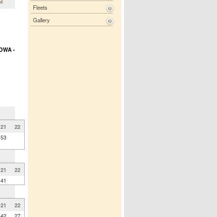
02
Fleets
Gallery
OWA -
21
22
53
21
22
41
21
22
42
27