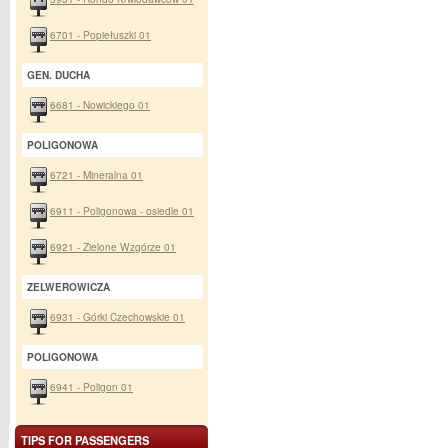
6701 - Popiełuszki 01
GEN. DUCHA
6681 - Nowickiego 01
POLIGONOWA
6721 - Mineralna 01
6911 - Poligonowa - osiedle 01
6921 - Zielone Wzgórze 01
ZELWEROWICZA
6931 - Górki Czechowskie 01
POLIGONOWA
6941 - Poligon 01
TIPS FOR PASSENGERS