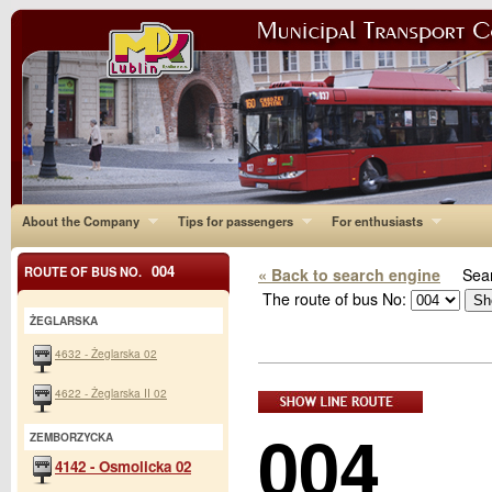
About the Company
Tips for passengers
For enthusiasts
004
ROUTE OF BUS NO.
« Back to search engine
Sear
The route of bus No:
ŻEGLARSKA
4632 - Żeglarska 02
4622 - Żeglarska II 02
004
ZEMBORZYCKA
4142 - Osmolicka 02