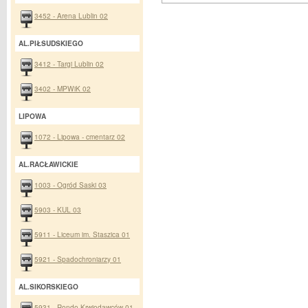
3452 - Arena Lublin 02
AL.PIŁSUDSKIEGO
3412 - Targi Lublin 02
3402 - MPWiK 02
LIPOWA
1072 - Lipowa - cmentarz 02
AL.RACŁAWICKIE
1003 - Ogród Saski 03
5903 - KUL 03
5911 - Liceum im. Staszica 01
5921 - Spadochroniarzy 01
AL.SIKORSKIEGO
5931 - Rondo Krwiodawców 01