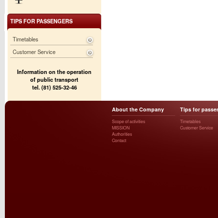
TIPS FOR PASSENGERS
Timetables
Customer Service
Information on the operation
of public transport
tel. (81) 525-32-46
About the Company
Tips for passe
Scope of activities
Timetables
MISSION
Customer Service
Authorities
Contact