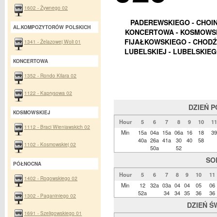
1602 - Żywnego 02
PADEREWSKIEGO - CHOIN
AL.KOMPOZYTORÓW POLSKICH
KONCERTOWA - KOSMOWSKI
FIJAŁKOWSKIEGO - CHODŹKI 
1341 - Żelazowej Woli 01
LUBELSKIEJ - LUBELSKIEGO
KONCERTOWA
1352 - Rondo Kilara 02
1122 - Kaprysowa 02
DZIEŃ 
KOSMOWSKIEJ
Hour
5
6
7
8
9
10
11
1112 - Braci Wieniawskich 02
Min
15a
04a
15a
06a
16
18
39
40a
26a
41a
30
40
58
1102 - Kosmowskiej 02
50a
52
SO
PÓŁNOCNA
Hour
5
6
7
8
9
10
11
1402 - Rogowskiego 02
Min
12
32a
03a
04
04
05
06
52a
34
34
35
36
36
1302 - Paganiniego 02
DZIEŃ Ś
1691 - Szeligowskiego 01