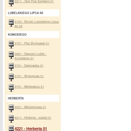
2211 - Targ Pod Zamkiem 01
LUBELSKIEGO LIPCA 80
3103 - Rondo Lubelskiego Lipca
80 03
KUNICKIEGO
3701 - Plac Bychawski 01
3691 - Dworzec Lublin -
Kunickiego 01
3721 - Dąbrowska 01
3731 - Wyścigowa 01
3741 - Mickiewicza 01
HERBERTA
4201 - Młodzieżowa 01
4211 - Herberta - szpital 01
4221 - Herberta 01