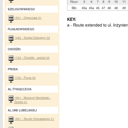
Hour
5
6
7
8
9
10
11
Min
45a
45a
45
47
48
48
49
SZELIGOWSKIEGO
1501 - Organowa 01
KEY:
a - Route extended to ul. Inżynier
FIJAŁKOWSKIEGO
1492 - Szpital Dziecięcy 02
CHODŹKI
1722 - Chodźki - szpital 02
PRUSA
1702 - Prusa 02
AL.TYSIĄCLECIA
1901 - Muzeum Narodowe -
Zamek 01
AL.UNII LUBELSKIEJ
1951 - Rondo Dmowskiego 01