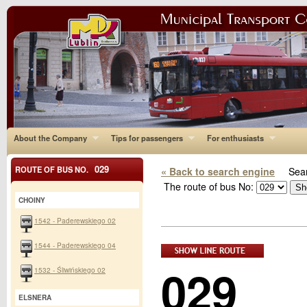
About the Company
Tips for passengers
For enthusiasts
029
ROUTE OF BUS NO.
« Back to search engine
Sear
The route of bus No:
CHOINY
1542 - Paderewskiego 02
1544 - Paderewskiego 04
029
1532 - Śliwińskiego 02
ELSNERA