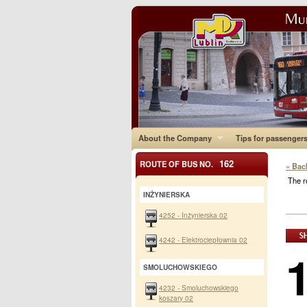
About the Company
Tips for passenger
162
ROUTE OF BUS NO.
« Bac
The r
INŻYNIERSKA
4252 - Inżynierska 02
4242 - Elektrociepłownia 02
SMOLUCHOWSKIEGO
4232 - Smoluchowskiego
koszary 02