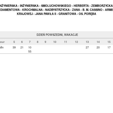
INŻYNIERSKA - INŻYNIERSKA - SMOLUCHOWSKIEGO - HERBERTA - ZEMBORZYCKA 
DIAMENTOWA - KROCHMALNA - NADBYSTRZYCKA - ZANA - B. M. CASSINO - ARMII
KRAJOWEJ - JANA PAWŁA II - GRANITOWA - OS. PORĘBA
DZIEŃ POWSZEDNI, WAKACJE
our
5
6
7
8
9
10
11
12
13
14
15
Min
39
21
10
27
20
17
55