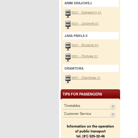
ARMII KRAJOWEJ
5521 - Dziewanny 01
5531 - Jutrzenki 01
JANA PAWŁA II
5541 - Bociania 01
5551 - Perłowa 01
GRANITOWA
5851 - Granitowa 01
TIPS FOR PASSENGERS
Timetables
Customer Service
Information on the operation
of public transport
tel. (81) 525-32-46