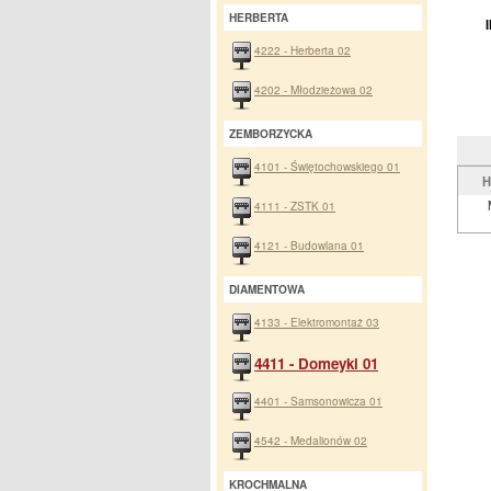
HERBERTA
4222 - Herberta 02
4202 - Młodzieżowa 02
ZEMBORZYCKA
4101 - Świętochowskiego 01
H
4111 - ZSTK 01
4121 - Budowlana 01
DIAMENTOWA
4133 - Elektromontaż 03
4411 - Domeyki 01
4401 - Samsonowicza 01
4542 - Medalionów 02
KROCHMALNA