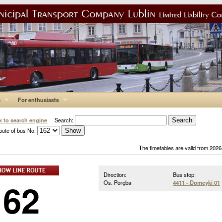
s
For enthusiasts
k to search engine
Search:
oute of bus No:
The timetables are valid from 202
Direction:
Bus stop:
162
Os. Poręba
4411 - Domeyki 01