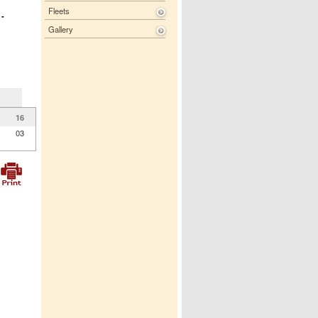
Fleets
-
Gallery
16
03