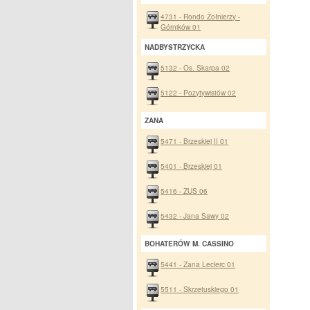
4731 - Rondo Żołnierzy -
Górników 01
NADBYSTRZYCKA
5132 - Os. Skarpa 02
5122 - Pozytywistów 02
ZANA
5471 - Brzeskiej II 01
5401 - Brzeskiej 01
5416 - ZUS 06
5432 - Jana Sawy 02
BOHATERÓW M. CASSINO
5441 - Zana Leclerc 01
5511 - Skrzetuskiego 01