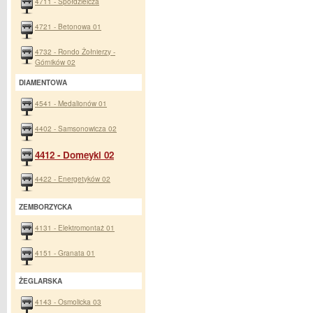
4711 - Spółdzielcza
4721 - Betonowa 01
4732 - Rondo Żołnierzy -
Górników 02
DIAMENTOWA
4541 - Medalionów 01
4402 - Samsonowicza 02
4412 - Domeyki 02
4422 - Energetyków 02
ZEMBORZYCKA
4131 - Elektromontaż 01
4151 - Granata 01
ŻEGLARSKA
4143 - Osmolicka 03