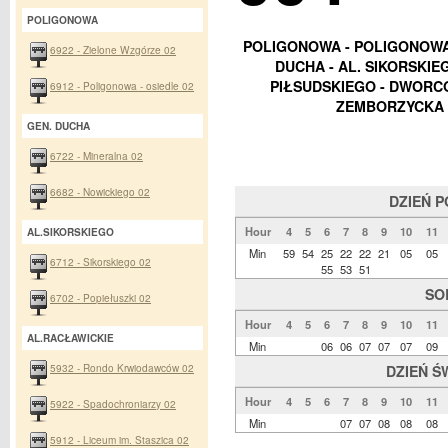
POLIGONOWA
POLIGONOWA - POLIGONOWA 
6922 - Zielone Wzgórze 02
DUCHA - AL. SIKORSKIEG
PIŁSUDSKIEGO - DWORC
6912 - Poligonowa - osiedle 02
ZEMBORZYCKA 
GEN. DUCHA
6722 - Mineralna 02
6682 - Nowickiego 02
DZIEŃ 
Hour
4
5
6
7
8
9
10
11
AL.SIKORSKIEGO
Min
59
54
25
22
22
21
05
05
6712 - Sikorskiego 02
55
53
51
SO
6702 - Popiełuszki 02
Hour
4
5
6
7
8
9
10
11
AL.RACŁAWICKIE
Min
06
06
07
07
07
09
5932 - Rondo Krwiodawców 02
DZIEŃ Ś
Hour
4
5
6
7
8
9
10
11
5922 - Spadochroniarzy 02
Min
07
07
08
08
08
5912 - Liceum im. Staszica 02