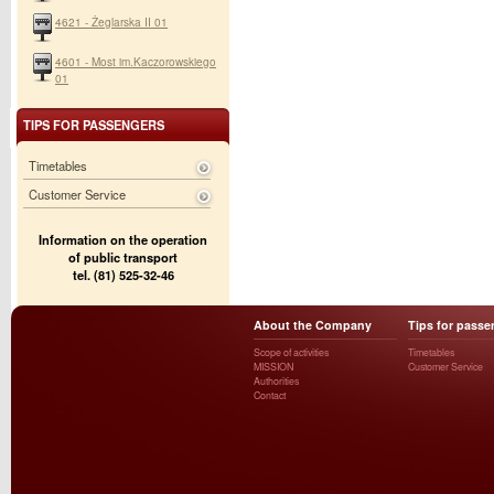
4621 - Żeglarska II 01
4601 - Most im.Kaczorowskiego
01
TIPS FOR PASSENGERS
Timetables
Customer Service
Information on the operation
of public transport
tel. (81) 525-32-46
About the Company
Tips for passe
Scope of activities
Timetables
MISSION
Customer Service
Authorities
Contact