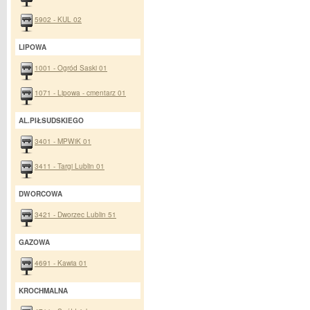
5902 - KUL 02
LIPOWA
1001 - Ogród Saski 01
1071 - Lipowa - cmentarz 01
AL.PIŁSUDSKIEGO
3401 - MPWiK 01
3411 - Targi Lublin 01
DWORCOWA
3421 - Dworzec Lublin 51
GAZOWA
4691 - Kawia 01
KROCHMALNA