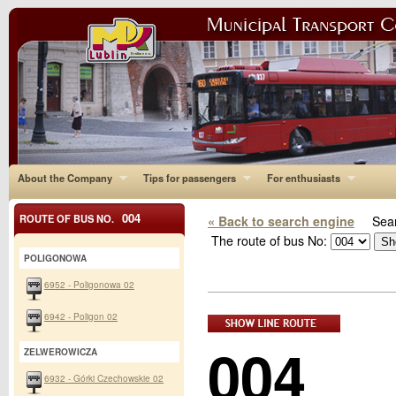
About the Company
Tips for passengers
For enthusiasts
004
ROUTE OF BUS NO.
« Back to search engine
Sear
The route of bus No:
POLIGONOWA
6952 - Poligonowa 02
6942 - Poligon 02
004
ZELWEROWICZA
6932 - Górki Czechowskie 02