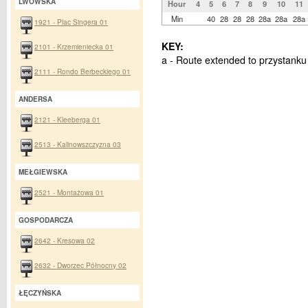
LWOWSKA
Hour
4
5
6
7
8
9
10
11
Min
40
28
28
28
28a
28a
28a
1921 - Plac Singera 01
KEY:
2101 - Krzemieniecka 01
a - Route extended to przystank
2111 - Rondo Berbeckiego 01
ANDERSA
2121 - Kleeberga 01
2513 - Kalinowszczyzna 03
MEŁGIEWSKA
2521 - Montażowa 01
GOSPODARCZA
2642 - Kresowa 02
2632 - Dworzec Północny 02
ŁĘCZYŃSKA