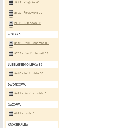
2612 - Przyjaźni 02
2602 - Firlejowska 02
2652 - Składowa 02
WOLSKA
3112 - Park Bronowice 02
3702 - Plac Bychawski 02
LUBELSKIEGO LIPCA 80
3413 - Targi Lublin 03
DWORCOWA
3421 - Dworzec Lublin 51
GAZOWA
4691 - Kawia 01
KROCHMALNA