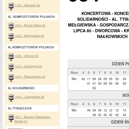
1132 - Harnasie 02
KONCERTOWA - KONCER
AL. KOMPOZYTORÓW POLSKICH
SOLIDARNOŚCI - AL. TYS
MEŁGIEWSKA - GOSPODARCZA
1354 - Rondo Kilara 04
LIPCA 80 - DWORCOWA - K
1332 - Skrzypcowa 02
NAŁKOWSKICH 
AL.KOMPOZYTORÓW POLSKICH
1322 - Orfeusz 02
DZIEŃ 
1312 - Oratoryjna 02
Hour
4
5
6
7
8
9
10
11
1304 - Paganiniego 04
Min
40
17
06
28
28
29
29
29
41
31
59
58
59
59
59
55
AL.SOLIDARNOŚCI
SO
1242 - Lubomelska 02
Hour
4
5
6
7
8
9
10
11
AL.TYSIĄCLECIA
Min
39
09
09
12
12
12
13
39
42
42
42
42
43
1901 - Muzeum Narodowe -
Zamek 01
DZIEŃ Ś