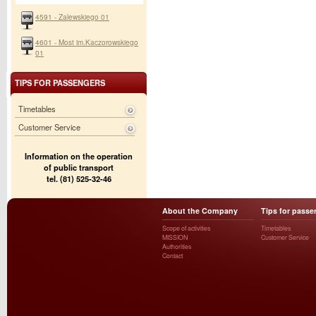
4591 - Zalewskiego 01
4601 - Most im.Kaczorowskiego
01
TIPS FOR PASSENGERS
Timetables
Customer Service
Information on the operation
of public transport
tel. (81) 525-32-46
About the Company
Tips for passe
Scope of activities
Timetables
MISSION
Customer Service
Authorities
Contact