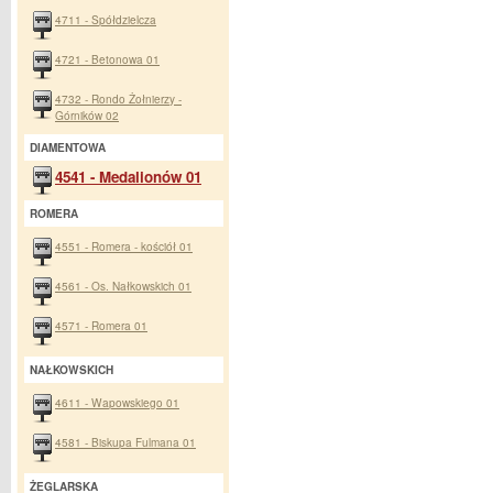
4711 - Spółdzielcza
4721 - Betonowa 01
4732 - Rondo Żołnierzy -
Górników 02
DIAMENTOWA
4541 - Medalionów 01
ROMERA
4551 - Romera - kościół 01
4561 - Os. Nałkowskich 01
4571 - Romera 01
NAŁKOWSKICH
4611 - Wapowskiego 01
4581 - Biskupa Fulmana 01
ŻEGLARSKA