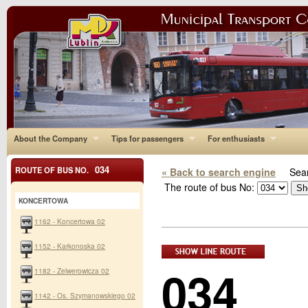
About the Company
Tips for passengers
For enthusiasts
034
ROUTE OF BUS NO.
« Back to search engine
Sear
The route of bus No:
KONCERTOWA
1162 - Koncertowa 02
1152 - Karkonoska 02
034
1182 - Zelwerowicza 02
1142 - Os. Szymanowskiego 02