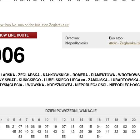
iew: bus No. 006 on the bus stop Żeglarska 02
Direction:
Bus stop:
006
Niepodległości
4632 - Żeglarska 0
LARSKA - ŻEGLARSKA - NAŁKOWSKICH - ROMERA - DIAMENTOWA - WROTKOWS
Y ŚWIAT - KUNICKIEGO - LUBELSKIEGO LIPCA 80 - ZAMOJSKA - LUBARTOWSKA -
TYSIĄCLECIA - LWOWSKA - KORYZNOWEJ - NIEPODLEGŁOŚCI - NIEPODLEGŁOŚC
DZIEŃ POWSZEDNI, WAKACJE
r
4
5
6
7
8
9
10
11
12
13
14
15
16
17
18
19
20
n
56
21
07
16
06
19
07
19
07
18
05
15
04
20
08
02
00
45
30
40
31
43
31
43
31
42
29
39
29
44
32
30
30
53
55
55
55
52
54