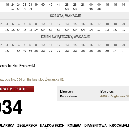
n
46
24
24
23
23
49
49
49
41
26
26
28
00
00
46
46
46
54
53
53
53
56
56
30
46
SOBOTA, WAKACJE
r
4
5
6
7
8
9
10
11
12
13
14
15
16
17
18
19
20
n
55
55
54
54
54
52
52
52
52
52
52
53
53
54
54
55
55
DZIEŃ ŚWIĄTECZNY, WAKACJE
r
4
5
6
7
8
9
10
11
12
13
14
15
16
17
18
19
20
n
55
51
49
49
49
49
49
49
49
49
49
49
49
49
51
51
urney to: Plac Bychawski
iew: bus No. 034 on the bus stop Żeglarska 02
Direction:
Bus stop:
034
Koncertowa
4632 - Żeglarska 0
GLARSKA - ŻEGLARSKA - NAŁKOWSKICH - ROMERA - DIAMENTOWA - KROCHMALN