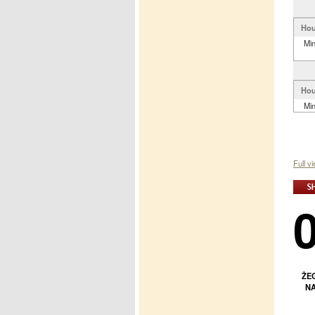
Hou
Mi
Hou
Mi
Full v
ŻE
NA