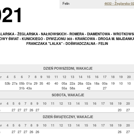
021
Felin
4632 - Żeglarska 0
LARSKA - ŻEGLARSKA - NAŁKOWSKICH - ROMERA - DIAMENTOWA - WROTKOWS
OWY ŚWIAT - KUNICKIEGO - DYWIZJONU 303 - KRAŃCOWA - DROGA M. MAJDANKA
FRANCZAKA "LALKA" - DOŚWIADCZALNA - FELIN
DZIEŃ POWSZEDNI, WAKACJE
r
4
5
6
7
8
9
10
11
12
13
14
15
16
17
18
19
20
53b
27a
05b
01a
29
35
40
40
05a
22a
26a
02a
18a
00a
19
10
10
31b
43a
55a
58a
42
27
SOBOTA, WAKACJE
r
4
5
6
7
8
9
10
11
12
13
14
15
16
17
18
19
20
n
27
27
27
26
27
20
27
DZIEŃ ŚWIĄTECZNY, WAKACJE
r
4
5
6
7
8
9
10
11
12
13
14
15
16
17
18
19
20
n
27
27
27
26
26
26
27