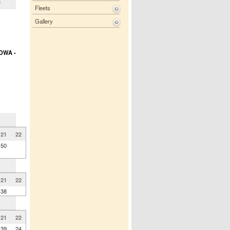
2
Fleets
Gallery
OWA -
21
22
50
21
22
38
21
22
39
24