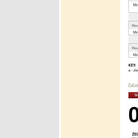
Mi
Hou
Mi
Hou
Mi
KEY:
a - Jo
Full v
ŻE