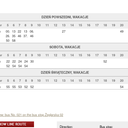
DZIEŃ POWSZEDNI, WAKACJE
r
5
6
7
8
9
10
11
12
13
14
15
16
17
18
19
20
n
00.
13
22
13
06.
27
49
26.
35
46
37.
46
50
58
SOBOTA, WAKACJE
r
5
6
7
8
9
10
11
12
13
14
15
16
17
18
19
20
n
22
22
24
24
30
52
52
54
54
54
DZIEŃ ŚWIĄTECZNY, WAKACJE
r
5
6
7
8
9
10
11
12
13
14
15
16
17
18
19
20
n
55
55
53
52
52
54
iew: bus No. 021 on the bus stop Żeglarska 02
Direction:
Bus stop: