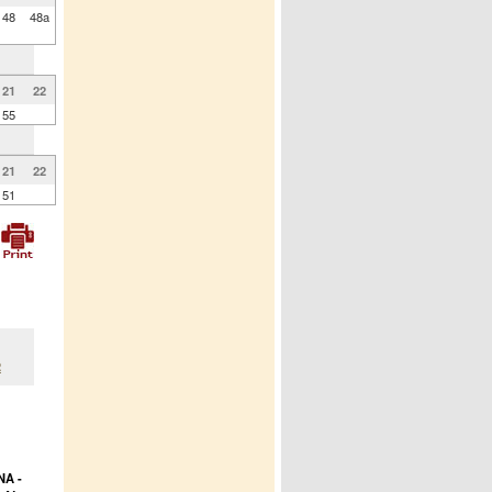
48
48a
21
22
55
21
22
51
2
A -