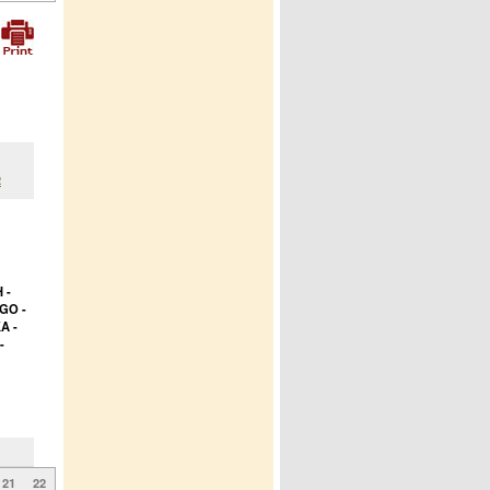
2
 -
GO -
A -
-
21
22