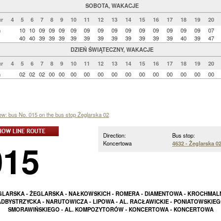
SOBOTA, WAKACJE
r
4
5
6
7
8
9
10
11
12
13
14
15
16
17
18
19
20
n
10
10
09
09
09
09
09
09
09
09
09
09
09
09
09
07
40
40
39
39
39
39
39
39
39
39
39
39
39
40
39
47
DZIEŃ ŚWIĄTECZNY, WAKACJE
r
4
5
6
7
8
9
10
11
12
13
14
15
16
17
18
19
20
n
02
02
02
00
00
00
00
00
00
00
00
00
00
00
00
00
iew: bus No. 015 on the bus stop Żeglarska 02
Direction:
Bus stop:
015
Koncertowa
4632 - Żeglarska 0
GLARSKA - ŻEGLARSKA - NAŁKOWSKICH - ROMERA - DIAMENTOWA - KROCHMALN
DBYSTRZYCKA - NARUTOWICZA - LIPOWA - AL. RACŁAWICKIE - PONIATOWSKIEG
SMORAWIŃSKIEGO - AL. KOMPOZYTORÓW - KONCERTOWA - KONCERTOWA