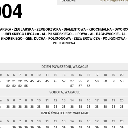
004
Poligonowa
4632 - Żeglarska 0
ARSKA - ŻEGLARSKA - ZEMBORZYCKA - DIAMENTOWA - KROCHMALNA - DWORC
LUBELSKIEGO LIPCA 80 - AL. PIŁSUDSKIEGO - LIPOWA - AL. RACŁAWICKIE - AL.
SIKORSKIEGO - GEN. DUCHA - POLIGONOWA - ZELWEROWICZA - POLIGONOWA -
POLIGONOWA
DZIEŃ POWSZEDNI, WAKACJE
r
5
6
7
8
9
10
11
12
13
14
15
16
17
18
19
20
n
12
21
22
25
45
45
45
45
57
27
25
28
50
50
50
50
52
52
52
55
57
57
58
SOBOTA, WAKACJE
r
5
6
7
8
9
10
11
12
13
14
15
16
17
18
19
20
n
38
38
38
38
38
38
38
38
38
38
38
38
38
38
38
38
DZIEŃ ŚWIĄTECZNY, WAKACJE
r
5
6
7
8
9
10
11
12
13
14
15
16
17
18
19
20
n
39
39
39
39
39
39
39
39
39
39
39
39
39
39
39