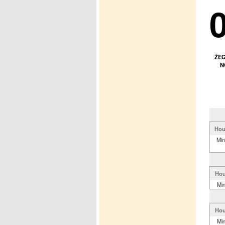
ŻEG
N
Hou
Min
Hou
Mi
Hou
Mi