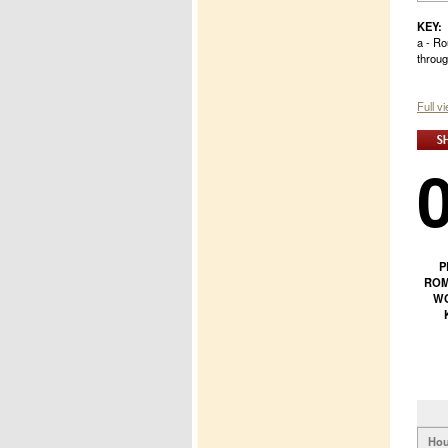
KEY:
a - Ro
throug
Full v
P
ROM
WO
Hou