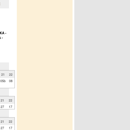
2
KA -
 -
21
22
05b
08
21
22
27
17
21
22
27
17