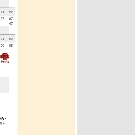
21
22
27
07
47
21
22
00
05
2
A -
O -