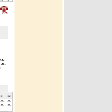
2
KA -
 AL.
I
21
22
00
00
30
30