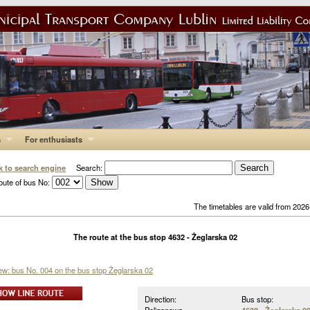
s
For enthusiasts
k to search engine
Search:
oute of bus No:
The timetables are valid from 202
The route at the bus stop 4632 - Żeglarska 02
iew: bus No. 004 on the bus stop Żeglarska 02
Direction:
Bus stop: