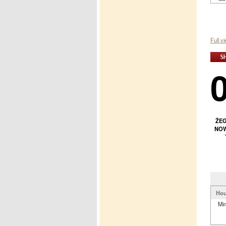
Full v
ŻEG
NOW
Hou
Mi