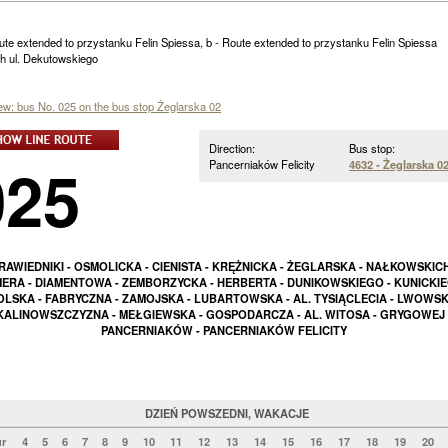
ute extended to przystanku Felin Spiessa, b - Route extended to przystanku Felin Spiessa
h ul. Dekutowskiego
iew: bus No. 025 on the bus stop Żeglarska 02
Direction:
Bus stop:
025
Pancerniaków Felicity
4632 - Żeglarska 0
RAWIEDNIKI - OSMOLICKA - CIENISTA - KRĘŻNICKA - ŻEGLARSKA - NAŁKOWSKICH
ERA - DIAMENTOWA - ZEMBORZYCKA - HERBERTA - DUNIKOWSKIEGO - KUNICKIE
LSKA - FABRYCZNA - ZAMOJSKA - LUBARTOWSKA - AL. TYSIĄCLECIA - LWOWSK
KALINOWSZCZYZNA - MEŁGIEWSKA - GOSPODARCZA - AL. WITOSA - GRYGOWEJ 
PANCERNIAKÓW - PANCERNIAKÓW FELICITY
DZIEŃ POWSZEDNI, WAKACJE
r
4
5
6
7
8
9
10
11
12
13
14
15
16
17
18
19
20