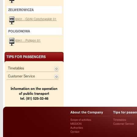
ZELWEROWICZA
6931 - Górki Czechowskie 01
POLIGONOWA
6941 - Poligon 01
TIPS FOR PASSENGERS
Timetables
Customer Service
Information on the operation
of public transport
tel. (81) 525-32-46
About the Company
Tips for passe
Scope of activities
Timetables
MISSION
Customer Service
Authorities
Contact