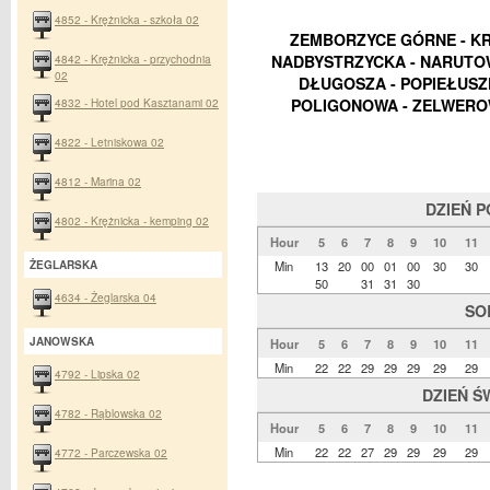
4852 - Krężnicka - szkoła 02
ZEMBORZYCE GÓRNE - KR
4842 - Krężnicka - przychodnia
NADBYSTRZYCKA - NARUTOWI
02
DŁUGOSZA - POPIEŁUSZKI
4832 - Hotel pod Kasztanami 02
POLIGONOWA - ZELWERO
4822 - Letniskowa 02
4812 - Marina 02
DZIEŃ 
4802 - Krężnicka - kemping 02
Hour
5
6
7
8
9
10
11
ŻEGLARSKA
Min
13
20
00
01
00
30
30
50
31
31
30
4634 - Żeglarska 04
SO
JANOWSKA
Hour
5
6
7
8
9
10
11
Min
22
22
29
29
29
29
29
4792 - Lipska 02
DZIEŃ Ś
4782 - Rąblowska 02
Hour
5
6
7
8
9
10
11
Min
22
22
27
29
29
29
29
4772 - Parczewska 02