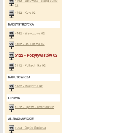
4762 - Janowska - stacja pomp
02
4752 - Koło 02
NADBYSTRZYCKA
4742 - Wąwozowa 02
5132 - Os. Skarpa 02
5122 - Pozytywistów 02
5112 - Politechnika 02
NARUTOWICZA
5102 - Muzyczna 02
LIPOWA
1072 - Lipowa - cmentarz 02
AL.RACŁAWICKIE
1003 - Ogród Saski 03