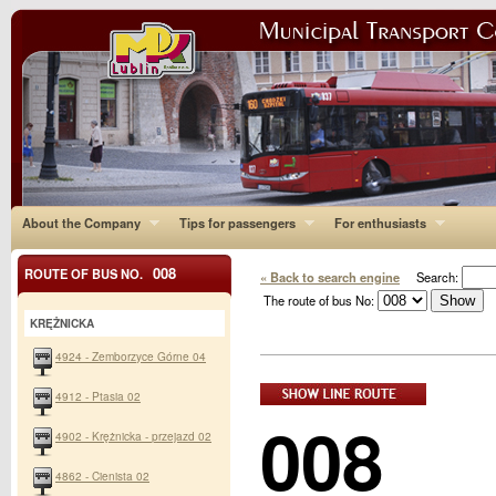
About the Company
Tips for passengers
For enthusiasts
008
ROUTE OF BUS NO.
« Back to search engine
Search:
The route of bus No:
KRĘŻNICKA
4924 - Zemborzyce Górne 04
4912 - Ptasia 02
008
4902 - Krężnicka - przejazd 02
4862 - Cienista 02