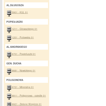
AL.DŁUGOSZA
5901 - KUL 01
POPIEŁUSZKI
1211 - Głowackiego 01
1201 - Puławska 01
AL.SIKORSKIEGO
6701 - Popiełuszki 01
GEN. DUCHA
6681 - Nowickiego 01
POLIGONOWA
6721 - Mineralna 01
6911 - Poligonowa - osiedle 01
6921 - Zielone Wzgórze 01