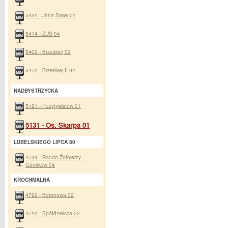
5431 - Jana Sawy 01
5414 - ZUS 04
5402 - Brzeskiej 02
5472 - Brzeskiej II 02
NADBYSTRZYCKA
5121 - Pozytywistów 01
5131 - Os. Skarpa 01
LUBELSKIEGO LIPCA 80
4734 - Rondo Żołnierzy -
Górników 04
KROCHMALNA
4722 - Betonowa 02
4712 - Spółdzielcza 02