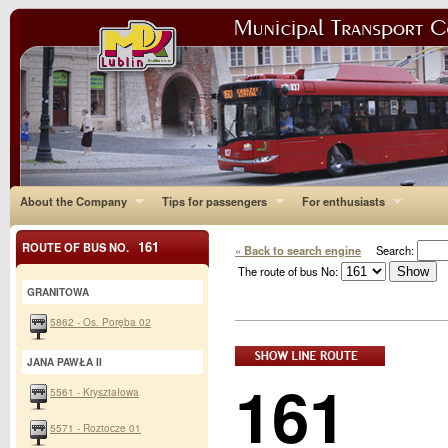
About the Company
Tips for passengers
For enthusiasts
161
ROUTE OF BUS NO.
« Back to search engine
Search:
The route of bus No:
GRANITOWA
5862 - Os. Poręba 02
JANA PAWŁA II
161
5561 - Kryształowa
5571 - Roztocze 01