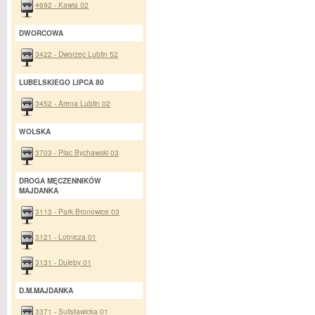
4692 - Kawia 02
DWORCOWA
3422 - Dworzec Lublin 52
LUBELSKIEGO LIPCA 80
3452 - Arena Lublin 02
WOLSKA
3703 - Plac Bychawski 03
DROGA MĘCZENNIKÓW
MAJDANKA
3113 - Park Bronowice 03
3121 - Lotnicza 01
3131 - Dulęby 01
D.M.MAJDANKA
3371 - Sulisławicka 01