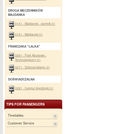
DROGA MĘCZENNIKÓW
MAJDANKA
3141 - Majdanek - pomnik 01
3151 - Majdanek 01
FRANCZAKA "LALKA"
3261 - Park Naukowo -
Technologiczny 01
3271 - Dobrzańskiego 01
DOŚWIADCZALNA
3281 - Instytut Agrofizyki 01
TIPS FOR PASSENGERS
Timetables
Customer Service