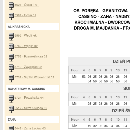
5621 - Gęsia II 01
OS. PORĘBA - GRANITOWA - 
5581 - Gęsia 01
CASSINO - ZANA - NADBY
KROCHMALNA - DWORCOWA 
AL.KRAŚNICKA
DROGA M. MAJDANKA - FR
5592 - Węglinek
5762 - Węglin 02
5752 - Rzemieślnicza 02
DZIEŃ 
5742 - Zwycięska 02
Hour
4
5
6
7
8
9
10
11
Min
53
26
25
26
26
26
26
26
5732 - Szpital Wojewódzki 02
54
56
56
56
56
56
56
SO
BOHATERÓW M. CASSINO
Hour
4
5
6
7
8
9
10
11
5724 - Poczekajka 04
Min
25
25
28
26
26
26
26
5512 - Skrzetuskiego 02
DZIEŃ Ś
Hour
4
5
6
7
8
9
10
11
ZANA
Min
19
32
32
34
34
34
34
5443 - Zana Leclerc 03