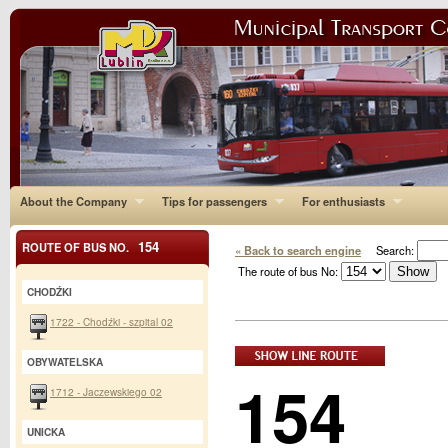
About the Company
Tips for passengers
For enthusiasts
154
ROUTE OF BUS NO.
« Back to search engine
Search:
The route of bus No:
CHODŹKI
1722 - Chodźki - szpital 02
OBYWATELSKA
154
1712 - Jaczewskiego 02
UNICKA