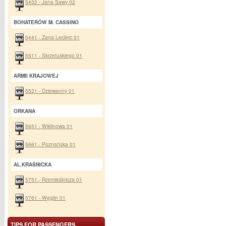
5432 - Jana Sawy 02
BOHATERÓW M. CASSINO
5441 - Zana Leclerc 01
5511 - Skrzetuskiego 01
ARMII KRAJOWEJ
5521 - Dziewanny 01
ORKANA
5651 - Wiklinowa 01
5661 - Poznańska 01
AL.KRAŚNICKA
5751 - Rzemieślnicza 01
5761 - Węglin 01
TIPS FOR PASSENGERS