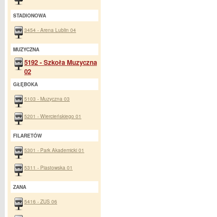
STADIONOWA
3454 - Arena Lublin 04
MUZYCZNA
5192 - Szkoła Muzyczna
02
GŁĘBOKA
5103 - Muzyczna 03
5201 - Wiercieńskiego 01
FILARETÓW
5301 - Park Akademicki 01
5311 - Piastowska 01
ZANA
5416 - ZUS 06