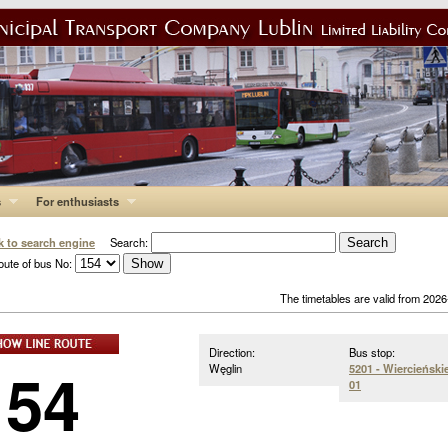
s
For enthusiasts
k to search engine
Search:
oute of bus No:
The timetables are valid from 202
Direction:
Bus stop:
154
Węglin
5201 - Wiercieński
01