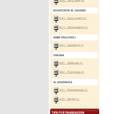
5432 - Jana Sawy 02
BOHATERÓW M. CASSINO
5441 - Zana Leclerc 01
5511 - Skrzetuskiego 01
ARMII KRAJOWEJ
5521 - Dziewanny 01
ORKANA
5651 - Wiklinowa 01
5661 - Poznańska 01
AL.KRAŚNICKA
5751 - Rzemieślnicza 01
5761 - Węglin 01
TIPS FOR PASSENGERS