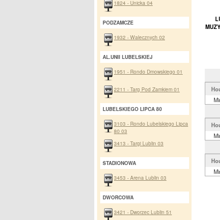
1824 - Unicka 04
L
PODZAMCZE
MUZY
1932 - Walecznych 02
AL.UNII LUBELSKIEJ
1951 - Rondo Dmowskiego 01
Ho
2211 - Targ Pod Zamkiem 01
Mi
LUBELSKIEGO LIPCA 80
3103 - Rondo Lubelskiego Lipca
Ho
80 03
Mi
3413 - Targi Lublin 03
Ho
STADIONOWA
Mi
3453 - Arena Lublin 03
DWORCOWA
3421 - Dworzec Lublin 51