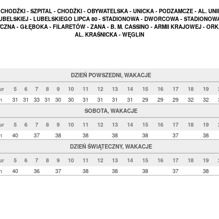
CHODŹKI - SZPITAL - CHODŹKI - OBYWATELSKA - UNICKA - PODZAMCZE - AL. UNII
UBELSKIEJ - LUBELSKIEGO LIPCA 80 - STADIONOWA - DWORCOWA - STADIONOWA
CZNA - GŁĘBOKA - FILARETÓW - ZANA - B. M. CASSINO - ARMII KRAJOWEJ - ORK
AL. KRAŚNICKA - WĘGLIN
DZIEŃ POWSZEDNI, WAKACJE
ur
5
6
7
8
9
10
11
12
13
14
15
16
17
18
19
n
31
31
33
31
30
30
31
31
31
31
29
29
29
32
32
SOBOTA, WAKACJE
ur
5
6
7
8
9
10
11
12
13
14
15
16
17
18
19
n
40
37
38
38
38
38
37
38
DZIEŃ ŚWIĄTECZNY, WAKACJE
ur
5
6
7
8
9
10
11
12
13
14
15
16
17
18
19
n
40
36
37
38
38
38
37
38