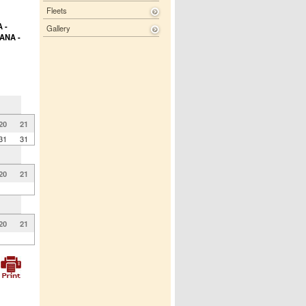
Fleets
 -
Gallery
ANA -
20
21
31
31
20
21
20
21