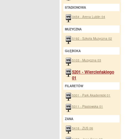
STADIONOWA
3454 - Arena Lublin 04
MUZYCZNA
5192 - Szkoła Muzyczna 02
GŁĘBOKA
5103 - Muzyczna 03
5201 - Wiercieńskiego
01
FILARETÓW
5301 - Park Akademicki 01
5311 - Piastowska 01
ZANA
5416 - ZUS 06