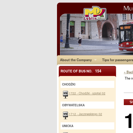
About the Company
Tips for passenger
154
ROUTE OF BUS NO.
« Bac
The r
CHODŹKI
1722 - Chodźki - szpital 02
OBYWATELSKA
1712 - Jaczewskiego 02
UNICKA