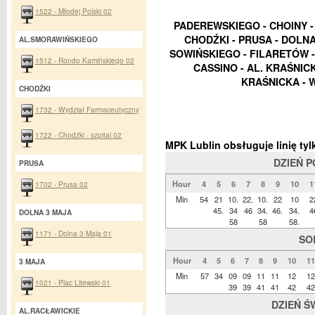
1522 - Młodej Polski 02
PADEREWSKIEGO - CHOINY 
CHODŹKI - PRUSA - DOLNA 
AL.SMORAWIŃSKIEGO
SOWIŃSKIEGO - FILARETÓW - 
1512 - Rondo Kamińskiego 02
CASSINO - AL. KRAŚNICK
KRAŚNICKA - 
CHODŹKI
1732 - Wydział Farmaceutyczny
1722 - Chodźki - szpital 02
MPK Lublin obsługuje linię t
DZIEŃ 
PRUSA
Hour
4
5
6
7
8
9
10
1
1702 - Prusa 02
Min
54
21
10.
22.
10.
22
10
2
45.
34
46
34.
46.
34.
4
DOLNA 3 MAJA
58
58
58.
1171 - Dolna 3 Maja 01
SO
Hour
4
5
6
7
8
9
10
11
3 MAJA
Min
57
34
09
09
11
11
12
12
1021 - Plac Litewski 01
39
39
41
41
42
42
DZIEŃ Ś
AL.RACŁAWICKIE