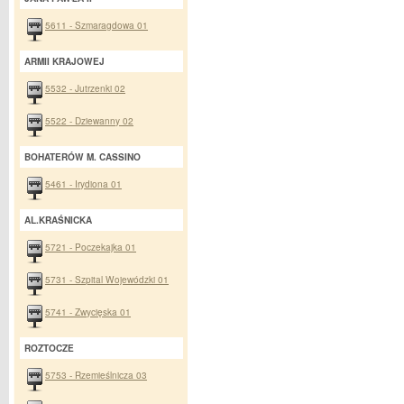
5611 - Szmaragdowa 01
ARMII KRAJOWEJ
5532 - Jutrzenki 02
5522 - Dziewanny 02
BOHATERÓW M. CASSINO
5461 - Irydiona 01
AL.KRAŚNICKA
5721 - Poczekajka 01
5731 - Szpital Wojewódzki 01
5741 - Zwycięska 01
ROZTOCZE
5753 - Rzemieślnicza 03