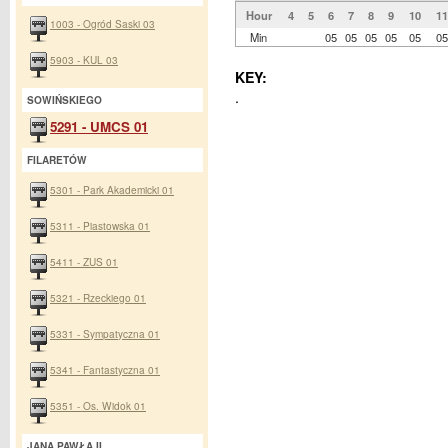
Hour
4
5
6
7
8
9
10
11
1003 - Ogród Saski 03
Min
05
05
05
05
05
05
5903 - KUL 03
KEY:
.
SOWIŃSKIEGO
5291 - UMCS 01
FILARETÓW
5301 - Park Akademicki 01
5311 - Piastowska 01
5411 - ZUS 01
5321 - Rzeckiego 01
5331 - Sympatyczna 01
5341 - Fantastyczna 01
5351 - Os. Widok 01
JANA PAWŁA II