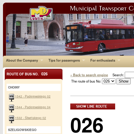
About the Company
Tips for passengers
For enthusiasts
026
ROUTE OF BUS NO.
« Back to search engine
Search:
The route of bus No:
CHOINY
1542 - Paderewskiego 02
1544 - Paderewskiego 04
026
1532 - Śliwińskiego 02
SZELIGOWSKIEGO