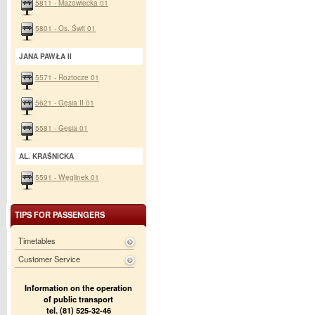
5811 - Mazowiecka 01
5801 - Os. Świt 01
JANA PAWŁA II
5571 - Roztocze 01
5621 - Gęsia II 01
5581 - Gęsia 01
AL. KRAŚNICKA
5591 - Węglinek 01
TIPS FOR PASSENGERS
Timetables
Customer Service
Information on the operation
of public transport
tel. (81) 525-32-46