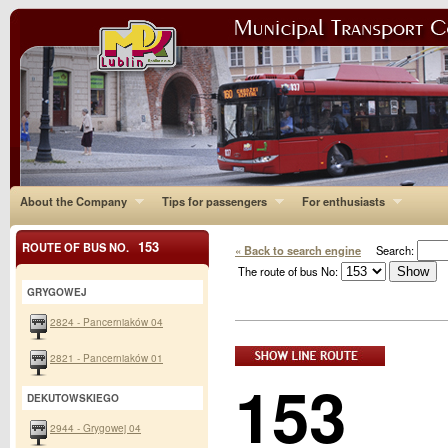
About the Company
Tips for passengers
For enthusiasts
153
ROUTE OF BUS NO.
« Back to search engine
Search:
The route of bus No:
GRYGOWEJ
2824 - Pancerniaków 04
2821 - Pancerniaków 01
153
DEKUTOWSKIEGO
2944 - Grygowej 04