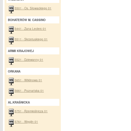
5501 - Os. Słowackiego 01
BOHATERÓW M. CASSINO
5441 - Zana Leclerc 01
5511 - Skrzetuskiego 01
ARMII KRAJOWEJ
5521 - Dziewanny 01
ORKANA
5651 - Wiklinowa 01
5661 - Poznańska 01
AL.KRAŚNICKA
5751 - Rzemieślnicza 01
5761 - Węglin 01