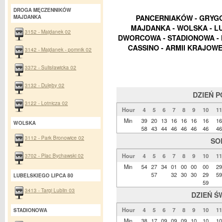
DROGA MĘCZENNIKÓW
PANCERNIAKÓW - GRYGO
MAJDANKA
MAJDANKA - WOLSKA - LU
3152 - Majdanek 02
DWORCOWA - STADIONOWA - M
CASSINO - ARMII KRAJOWE
3142 - Majdanek - pomnik 02
3372 - Sulisławicka 02
3132 - Dulęby 02
DZIEŃ 
3122 - Lotnicza 02
Hour
4
5
6
7
8
9
10
11
Min
39
20
13
16
16
16
16
16
WOLSKA
58
43
44
46
46
46
46
46
3112 - Park Bronowice 02
SO
3702 - Plac Bychawski 02
Hour
4
5
6
7
8
9
10
11
Min
54
27
34
01
00
00
00
29
57
32
30
30
29
59
LUBELSKIEGO LIPCA 80
59
3413 - Targi Lublin 03
DZIEŃ Ś
Hour
4
5
6
7
8
9
10
11
STADIONOWA
Min
38
17
09
09
09
10
10
10