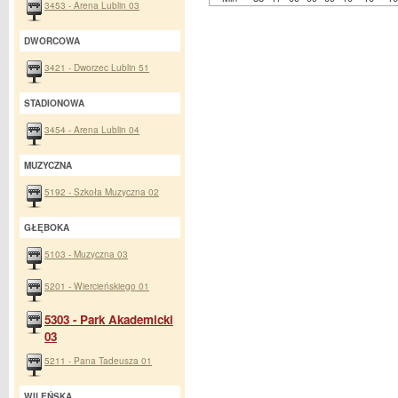
3453 - Arena Lublin 03
DWORCOWA
3421 - Dworzec Lublin 51
STADIONOWA
3454 - Arena Lublin 04
MUZYCZNA
5192 - Szkoła Muzyczna 02
GŁĘBOKA
5103 - Muzyczna 03
5201 - Wiercieńskiego 01
5303 - Park Akademicki
03
5211 - Pana Tadeusza 01
WILEŃSKA