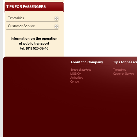
TIPS FOR PASSENGERS
Timetables
Customer Service
Information on the operation
of public transport
tel. (81) 525-32-46
About the Company
Tips for passe
Scope of activities
Timetables
MISSION
Customer Service
Authorities
Contact