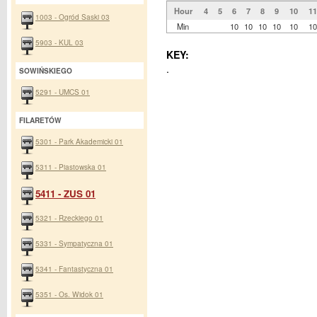
Hour
4
5
6
7
8
9
10
11
1003 - Ogród Saski 03
Min
10
10
10
10
10
10
5903 - KUL 03
KEY:
.
SOWIŃSKIEGO
5291 - UMCS 01
FILARETÓW
5301 - Park Akademicki 01
5311 - Piastowska 01
5411 - ZUS 01
5321 - Rzeckiego 01
5331 - Sympatyczna 01
5341 - Fantastyczna 01
5351 - Os. Widok 01