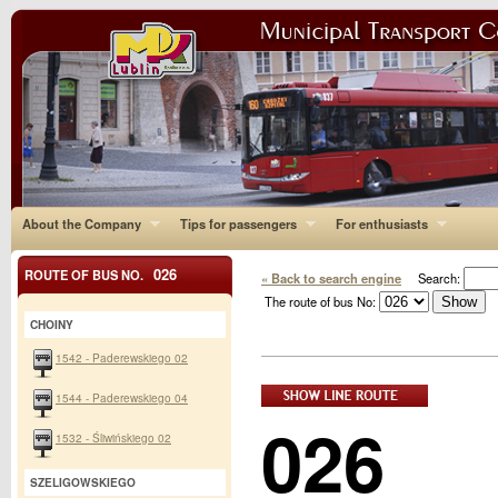
About the Company
Tips for passengers
For enthusiasts
026
ROUTE OF BUS NO.
« Back to search engine
Search:
The route of bus No:
CHOINY
1542 - Paderewskiego 02
1544 - Paderewskiego 04
026
1532 - Śliwińskiego 02
SZELIGOWSKIEGO