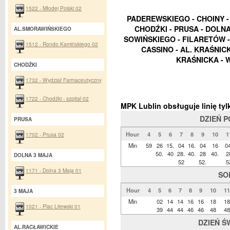
1522 - Młodej Polski 02
PADEREWSKIEGO - CHOINY 
CHODŹKI - PRUSA - DOLNA 
AL.SMORAWIŃSKIEGO
SOWIŃSKIEGO - FILARETÓW - 
1512 - Rondo Kamińskiego 02
CASSINO - AL. KRAŚNICK
KRAŚNICKA - 
CHODŹKI
1732 - Wydział Farmaceutyczny
1722 - Chodźki - szpital 02
MPK Lublin obsługuje linię t
DZIEŃ 
PRUSA
Hour
4
5
6
7
8
9
10
1
1702 - Prusa 02
Min
59
26
15.
04
16.
04
16
04
50.
40
28.
40.
28
40.
2
DOLNA 3 MAJA
52
52.
5
1171 - Dolna 3 Maja 01
SO
Hour
4
5
6
7
8
9
10
11
3 MAJA
Min
02
14
14
16
16
18
18
1021 - Plac Litewski 01
39
44
44
46
46
48
48
DZIEŃ Ś
AL.RACŁAWICKIE