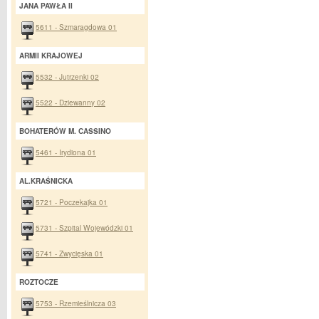
JANA PAWŁA II
5611 - Szmaragdowa 01
ARMII KRAJOWEJ
5532 - Jutrzenki 02
5522 - Dziewanny 02
BOHATERÓW M. CASSINO
5461 - Irydiona 01
AL.KRAŚNICKA
5721 - Poczekajka 01
5731 - Szpital Wojewódzki 01
5741 - Zwycięska 01
ROZTOCZE
5753 - Rzemieślnicza 03