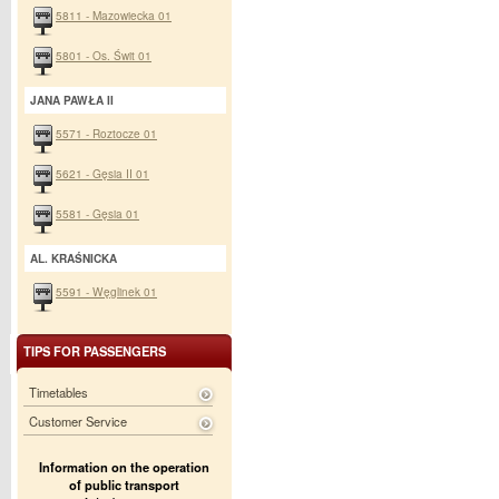
5811 - Mazowiecka 01
5801 - Os. Świt 01
JANA PAWŁA II
5571 - Roztocze 01
5621 - Gęsia II 01
5581 - Gęsia 01
AL. KRAŚNICKA
5591 - Węglinek 01
TIPS FOR PASSENGERS
Timetables
Customer Service
Information on the operation
of public transport