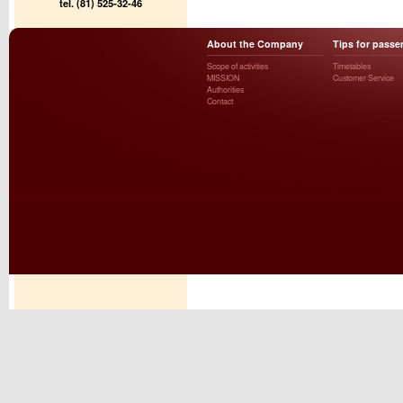
tel. (81) 525-32-46
About the Company
Tips for passe
Scope of activities
Timetables
MISSION
Customer Service
Authorities
Contact