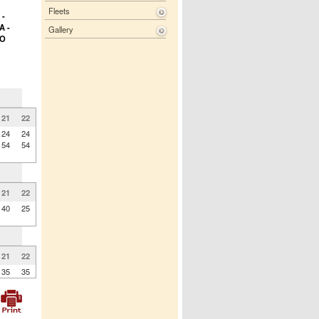
Fleets
 -
A -
Gallery
GO
21
22
24
24
54
54
21
22
40
25
21
22
35
35