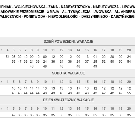
IPNIAK - WOJCIECHOWSKA - ZANA - NADBYSTRZYCKA - NARUTOWICZA - LIPOWA
AKOWSKIE PRZEDMIEŚCIE - 3 MAJA - AL. TYSIĄCLECIA - LWOWSKA - AL. ANDERS
ALECZNYCH - PONIKWODA - NIEPODLEGŁOŚCI - DASZYŃSKIEGO - DASZYŃSKIE
DZIEŃ POWSZEDNI, WAKACJE
r
4
5
6
7
8
9
10
11
12
13
14
15
16
17
18
19
20
n
54
25
22
12
00
12
00
12
00
12
00
13
01
22
20
20
24
55
47
36
24
36
24
36
24
36
24
37
25
52
50
50
54
48
48
48
48
49
SOBOTA, WAKACJE
r
4
5
6
7
8
9
10
11
12
13
14
15
16
17
18
19
20
n
10
16
14
14
14
13
13
13
13
17
13
12
12
12
12
12
45
45
44
44
44
43
43
43
43
43
43
42
42
42
42
55
DZIEŃ ŚWIĄTECZNY, WAKACJE
r
4
5
6
7
8
9
10
11
12
13
14
15
16
17
18
19
20
n
47
35
35
35
35
35
35
35
35
35
35
35
35
35
35
35