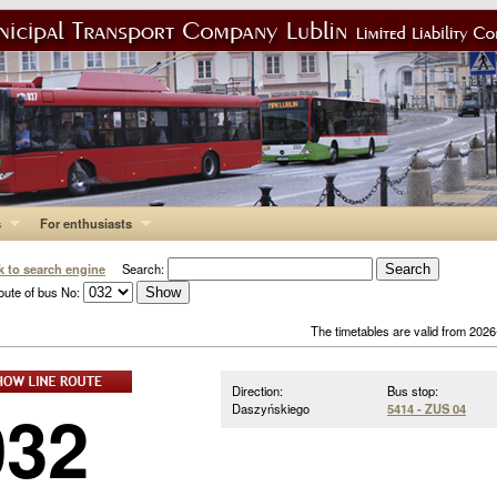
s
For enthusiasts
k to search engine
Search:
oute of bus No:
The timetables are valid from 202
Direction:
Bus stop:
032
Daszyńskiego
5414 - ZUS 04