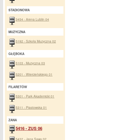
STADIONOWA
3454 - Arena Lublin 04
MUZYCZNA
5192 - Szkoła Muzyczna 02
GŁĘBOKA
5103 - Muzyczna 03
5201 - Wiercieńskiego 01
FILARETÓW
5301 - Park Akademicki 01
5311 - Piastowska 01
ZANA
5416 - ZUS 06
5432 - Jana Sawy 02