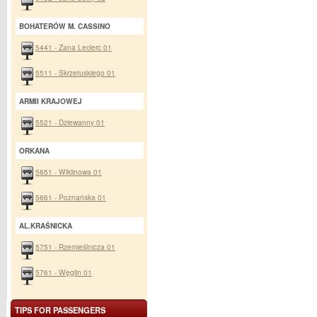
BOHATERÓW M. CASSINO
5441 - Zana Leclerc 01
5511 - Skrzetuskiego 01
ARMII KRAJOWEJ
5521 - Dziewanny 01
ORKANA
5651 - Wiklinowa 01
5661 - Poznańska 01
AL.KRAŚNICKA
5751 - Rzemieślnicza 01
5761 - Węglin 01
TIPS FOR PASSENGERS