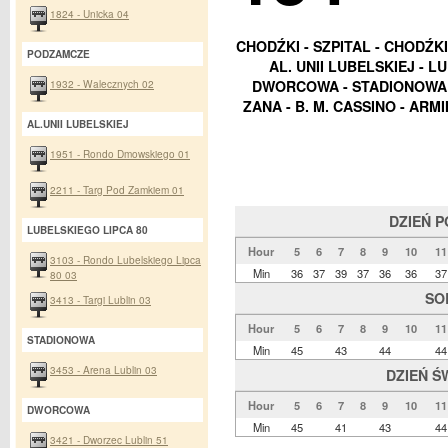
1824 - Unicka 04
CHODŹKI - SZPITAL - CHODŹK
PODZAMCZE
AL. UNII LUBELSKIEJ - L
1932 - Walecznych 02
DWORCOWA - STADIONOWA -
ZANA - B. M. CASSINO - ARM
AL.UNII LUBELSKIEJ
1951 - Rondo Dmowskiego 01
2211 - Targ Pod Zamkiem 01
DZIEŃ 
LUBELSKIEGO LIPCA 80
Hour
5
6
7
8
9
10
11
3103 - Rondo Lubelskiego Lipca
Min
36
37
39
37
36
36
37
80 03
SO
3413 - Targi Lublin 03
Hour
5
6
7
8
9
10
11
STADIONOWA
Min
45
43
44
44
3453 - Arena Lublin 03
DZIEŃ Ś
Hour
5
6
7
8
9
10
11
DWORCOWA
Min
45
41
43
44
3421 - Dworzec Lublin 51