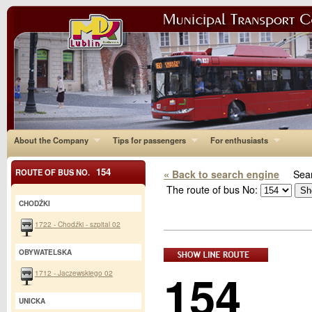
About the Company
Tips for passengers
For enthusiasts
154
ROUTE OF BUS NO.
« Back to search engine
Sear
The route of bus No:
CHODŹKI
1722 - Chodźki - szpital 02
OBYWATELSKA
154
1712 - Jaczewskiego 02
UNICKA