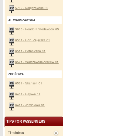
5702 - Nałęczowska 02
AL.WARSZAWSKA
5935 - Rondo Krwiodawców 05
6501 - Gen. Zajączka 01
6511 - Botaniczna 01
6521 - Warszawska-cerkiew 01
ZBOŻOWA
6531 - Skansen 01
6401 - Gajowa 01
6411 - Jemiołowa 01
TIPS FOR PASSENGERS
Timetables