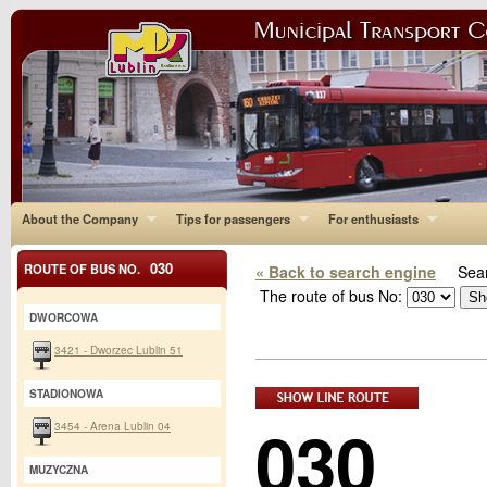
About the Company
Tips for passengers
For enthusiasts
030
ROUTE OF BUS NO.
« Back to search engine
Sear
The route of bus No:
DWORCOWA
3421 - Dworzec Lublin 51
STADIONOWA
030
3454 - Arena Lublin 04
MUZYCZNA