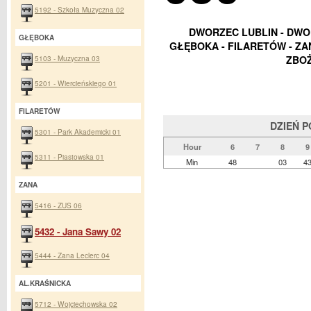
5192 - Szkoła Muzyczna 02
DWORZEC LUBLIN - DWO
GŁĘBOKA
GŁĘBOKA - FILARETÓW - ZAN
5103 - Muzyczna 03
ZBO
5201 - Wiercieńskiego 01
FILARETÓW
DZIEŃ 
5301 - Park Akademicki 01
Hour
6
7
8
9
5311 - Piastowska 01
Min
48
03
4
ZANA
5416 - ZUS 06
5432 - Jana Sawy 02
5444 - Zana Leclerc 04
AL.KRAŚNICKA
5712 - Wojciechowska 02