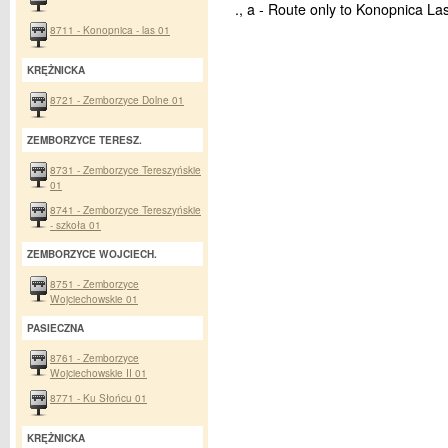
., a - Route only to Konopnica La
8711 - Konopnica - las 01
KRĘŻNICKA
8721 - Zemborzyce Dolne 01
ZEMBORZYCE TERESZ.
8731 - Zemborzyce Tereszyńskie
01
8741 - Zemborzyce Tereszyńskie
- szkoła 01
ZEMBORZYCE WOJCIECH.
8751 - Zemborzyce
Wojciechowskie 01
PASIECZNA
8761 - Zemborzyce
Wojciechowskie II 01
8771 - Ku Słońcu 01
KRĘŻNICKA