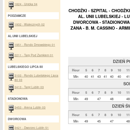
1824 - Unicka 04
CHODŹKI - SZPITAL - CHODŹK
AL. UNII LUBELSKIEJ - L
PODZAMCZE
DWORCOWA - STADIONOWA -
1932 - Walecznych 02
ZANA - B. M. CASSINO - ARM
AL.UNII LUBELSKIEJ
1951 - Rondo Dmowskiego 01
2211 - Targ Pod Zamkiem 01
DZIEŃ 
LUBELSKIEGO LIPCA 80
Hour
5
6
7
8
9
10
11
3103 - Rondo Lubelskiego Lipca
Min
40
41
43
41
40
40
41
80 03
SO
3413 - Targi Lublin 03
Hour
5
6
7
8
9
10
11
Min
49
47
48
48
STADIONOWA
DZIEŃ Ś
3453 - Arena Lublin 03
Hour
5
6
7
8
9
10
11
DWORCOWA
Min
49
45
47
48
3421 - Dworzec Lublin 51