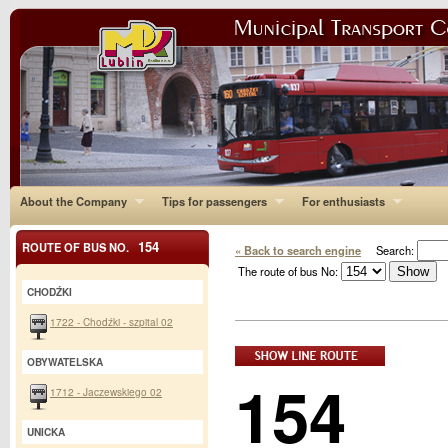
About the Company
Tips for passengers
For enthusiasts
154
ROUTE OF BUS NO.
« Back to search engine
Search:
The route of bus No:
CHODŹKI
1722 - Chodźki - szpital 02
OBYWATELSKA
154
1712 - Jaczewskiego 02
UNICKA