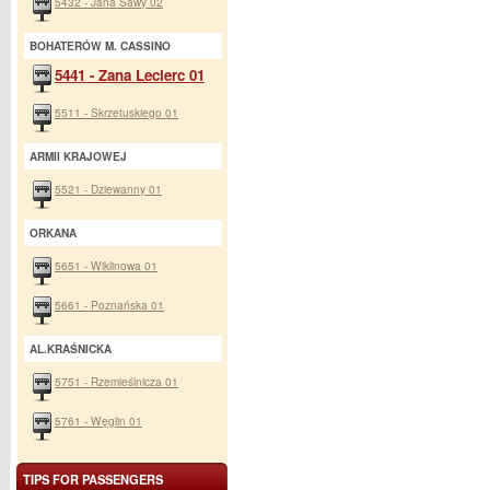
5432 - Jana Sawy 02
BOHATERÓW M. CASSINO
5441 - Zana Leclerc 01
5511 - Skrzetuskiego 01
ARMII KRAJOWEJ
5521 - Dziewanny 01
ORKANA
5651 - Wiklinowa 01
5661 - Poznańska 01
AL.KRAŚNICKA
5751 - Rzemieślnicza 01
5761 - Węglin 01
TIPS FOR PASSENGERS