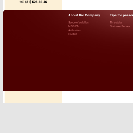
tel. (81) 525-32-46
About the Company
Tips for passe
Scope of activities
Timetables
MISSION
Customer Service
Authorities
Contact