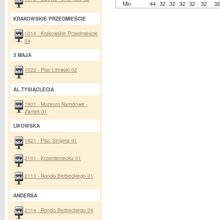
Min
44
32
32
32
32
32
32
KRAKOWSKIE PRZEDMIEŚCIE
1014 - Krakowskie Przedmieście
04
3 MAJA
1022 - Plac Litewski 02
AL.TYSIĄCLECIA
1901 - Muzeum Narodowe -
Zamek 01
LWOWSKA
1921 - Plac Singera 01
2101 - Krzemieniecka 01
2111 - Rondo Berbeckiego 01
ANDERSA
2114 - Rondo Berbeckiego 04