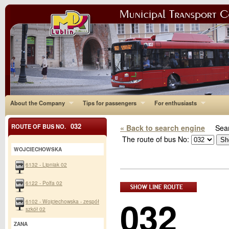
About the Company
Tips for passengers
For enthusiasts
032
ROUTE OF BUS NO.
« Back to search engine
Sear
The route of bus No:
WOJCIECHOWSKA
6132 - Lipniak 02
6122 - Polfa 02
032
6102 - Wojciechowska - zespół
szkół 02
ZANA