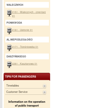
WALECZNYCH
2151 - Walecznych - cmentarz
01
PONIKWODA
2161 - Ustronie 01
AL.NIEPODLEGŁOŚCI
2171 - Trześniowska 01
DASZYŃSKIEGO
2261 - Kasztanowa 01
TIPS FOR PASSENGERS
Timetables
Customer Service
Information on the operation
of public transport