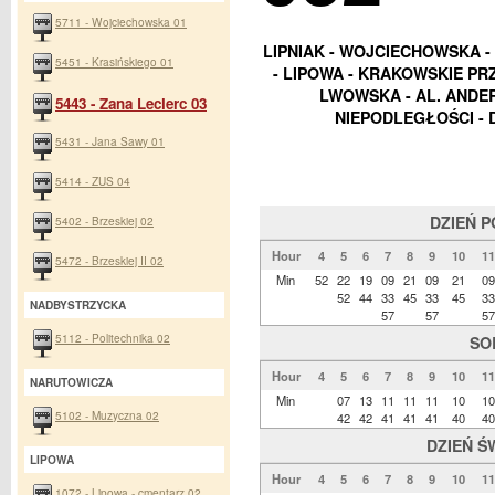
5711 - Wojciechowska 01
LIPNIAK - WOJCIECHOWSKA -
5451 - Krasińskiego 01
- LIPOWA - KRAKOWSKIE PRZE
LWOWSKA - AL. ANDE
5443 - Zana Leclerc 03
NIEPODLEGŁOŚCI - 
5431 - Jana Sawy 01
5414 - ZUS 04
DZIEŃ 
5402 - Brzeskiej 02
Hour
4
5
6
7
8
9
10
11
5472 - Brzeskiej II 02
Min
52
22
19
09
21
09
21
09
52
44
33
45
33
45
33
NADBYSTRZYCKA
57
57
57
5112 - Politechnika 02
SO
Hour
4
5
6
7
8
9
10
11
NARUTOWICZA
Min
07
13
11
11
11
10
10
5102 - Muzyczna 02
42
42
41
41
41
40
40
DZIEŃ Ś
LIPOWA
Hour
4
5
6
7
8
9
10
11
1072 - Lipowa - cmentarz 02