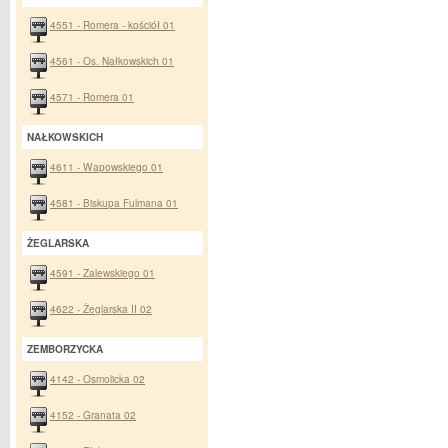
4551 - Romera - kościół 01
4561 - Os. Nałkowskich 01
4571 - Romera 01
NAŁKOWSKICH
4611 - Wapowskiego 01
4581 - Biskupa Fulmana 01
ŻEGLARSKA
4591 - Zalewskiego 01
4622 - Żeglarska II 02
ZEMBORZYCKA
4142 - Osmolicka 02
4152 - Granata 02