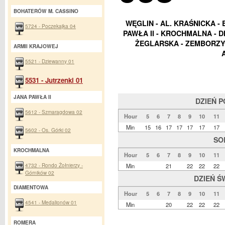
BOHATERÓW M. CASSINO
WĘGLIN - AL. KRAŚNICKA - 
5724 - Poczekajka 04
PAWŁA II - KROCHMALNA - 
ŻEGLARSKA - ZEMBORZYC
ARMII KRAJOWEJ
5521 - Dziewanny 01
5531 - Jutrzenki 01
JANA PAWŁA II
DZIEŃ 
5612 - Szmaragdowa 02
Hour
5
6
7
8
9
10
11
Min
15
16
17
17
17
17
17
5602 - Os. Górki 02
SO
KROCHMALNA
Hour
5
6
7
8
9
10
11
4732 - Rondo Żołnierzy -
Min
21
22
22
22
Górników 02
DZIEŃ Ś
DIAMENTOWA
Hour
5
6
7
8
9
10
11
4541 - Medalionów 01
Min
20
22
22
22
ROMERA