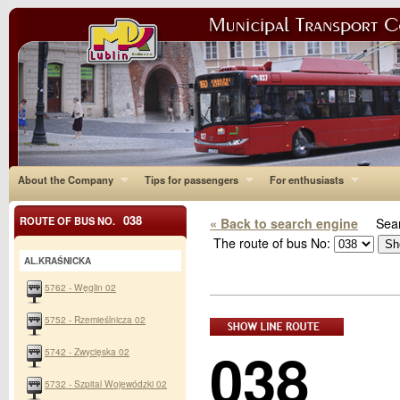
About the Company
Tips for passengers
For enthusiasts
038
ROUTE OF BUS NO.
« Back to search engine
Sear
The route of bus No:
AL.KRAŚNICKA
5762 - Węglin 02
5752 - Rzemieślnicza 02
038
5742 - Zwycięska 02
5732 - Szpital Wojewódzki 02