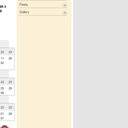
Fleets
NA 3
I
Gallery
22
23
11
26
52
22
23
25
26
56
22
23
01
26
57