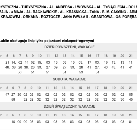
YSTYCZNA - TURYSTYCZNA - AL. ANDERSA - LWOWSKA - AL. TYSIĄCLECIA - DOL
MAJA - 3 MAJA - AL. RACŁAWICKIE - AL. KRAŚNICKA - ZANA - B. M. CASSINO - ARMI
KRAJOWEJ - ORKANA - ROZTOCZE - JANA PAWŁA II - GRANITOWA - OS. PORĘBA
ublin obsługuje linię tylko pojazdami niskopodłogowymi
DZIEŃ POWSZEDNI, WAKACJE
r
5
6
7
8
9
10
11
12
13
14
15
16
17
18
19
20
21
n
21
14.
02
14
02
15.
03
15.
03
15
03.
17
03.
16
13.
13
11.
46.
38
26
38.
26
39.
27
39.
27
39.
28
41
27.
43
43.
41
41
50.
51
51
51
53
51
SOBOTA, WAKACJE
r
5
6
7
8
9
10
11
12
13
14
15
16
17
18
19
20
21
n
47
27
30
02
02
02
02
02
02
02
02
02
02
02
02
02
05
58
32
32
32
32
32
32
32
32
32
32
32
32
30
45
DZIEŃ ŚWIĄTECZNY, WAKACJE
r
5
6
7
8
9
10
11
12
13
14
15
16
17
18
19
20
21
n
10
00
00
03
03
03
03
03
03
03
03
03
03
03
03
01