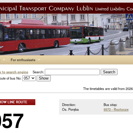
s
For enthusiasts
k to search engine
Search:
oute of bus No:
The timetables are valid from 202
Direction:
Bus stop:
057
Os. Poręba
5572 - Roztocze