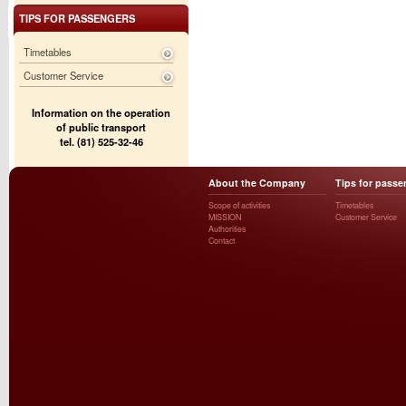
TIPS FOR PASSENGERS
Timetables
Customer Service
Information on the operation
of public transport
tel. (81) 525-32-46
About the Company
Tips for passe
Scope of activities
Timetables
MISSION
Customer Service
Authorities
Contact