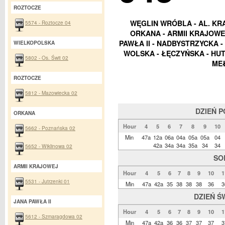
ROZTOCZE
WĘGLIN WRÓBLA - AL. KRA
5574 - Roztocze 04
ORKANA - ARMII KRAJOWEJ
PAWŁA II - NADBYSTRZYCKA 
WIELKOPOLSKA
WOLSKA - ŁĘCZYŃSKA - HUT
5802 - Os. Świt 02
ME
ROZTOCZE
5812 - Mazowiecka 02
DZIEŃ 
ORKANA
Hour
4
5
6
7
8
9
10
5662 - Poznańska 02
Min
47a
12a
06a
04a
05a
05a
04
42a
34a
34a
35a
34
34
5652 - Wiklinowa 02
SO
ARMII KRAJOWEJ
Hour
4
5
6
7
8
9
10
1
5531 - Jutrzenki 01
Min
47a
42a
35
38
38
38
36
3
DZIEŃ Ś
JANA PAWŁA II
Hour
4
5
6
7
8
9
10
1
5612 - Szmaragdowa 02
Min
47a
42a
36
36
37
37
37
3