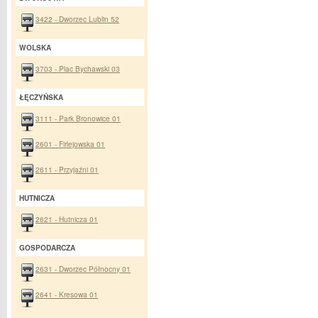
3422 - Dworzec Lublin 52
WOLSKA
3703 - Plac Bychawski 03
ŁĘCZYŃSKA
3111 - Park Bronowice 01
2601 - Firlejowska 01
2611 - Przyjaźni 01
HUTNICZA
2621 - Hutnicza 01
GOSPODARCZA
2631 - Dworzec Północny 01
2641 - Kresowa 01