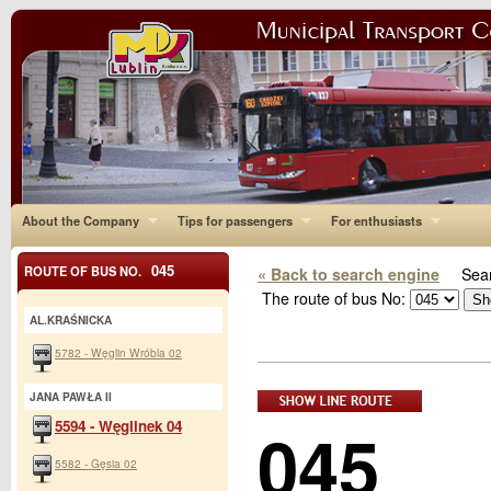
About the Company
Tips for passengers
For enthusiasts
045
ROUTE OF BUS NO.
« Back to search engine
Sear
The route of bus No:
AL.KRAŚNICKA
5782 - Węglin Wróbla 02
JANA PAWŁA II
045
5594 - Węglinek 04
5582 - Gęsia 02