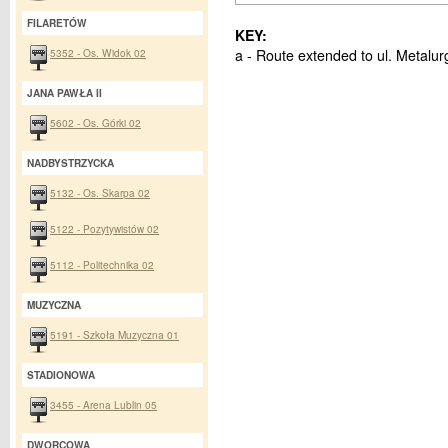
FILARETÓW
KEY:
5352 - Os. Widok 02
a - Route extended to ul. Metalur
JANA PAWŁA II
5602 - Os. Górki 02
NADBYSTRZYCKA
5132 - Os. Skarpa 02
5122 - Pozytywistów 02
5112 - Politechnika 02
MUZYCZNA
5191 - Szkoła Muzyczna 01
STADIONOWA
3455 - Arena Lublin 05
DWORCOWA