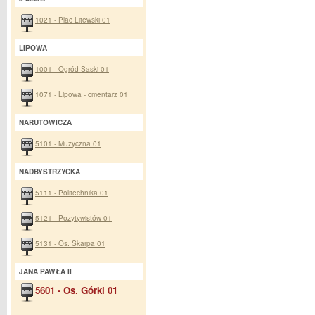
1021 - Plac Litewski 01
LIPOWA
1001 - Ogród Saski 01
1071 - Lipowa - cmentarz 01
NARUTOWICZA
5101 - Muzyczna 01
NADBYSTRZYCKA
5111 - Politechnika 01
5121 - Pozytywistów 01
5131 - Os. Skarpa 01
JANA PAWŁA II
5601 - Os. Górki 01