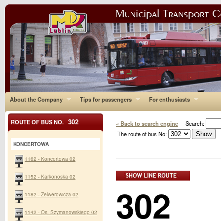
About the Company
Tips for passengers
For enthusiasts
302
ROUTE OF BUS NO.
« Back to search engine
Search:
The route of bus No:
KONCERTOWA
1162 - Koncertowa 02
1152 - Karkonoska 02
302
1182 - Zelwerowicza 02
1142 - Os. Szymanowskiego 02