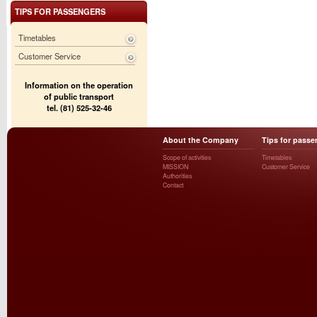
TIPS FOR PASSENGERS
Timetables
Customer Service
Information on the operation
of public transport
tel. (81) 525-32-46
About the Company
Tips for passe
Scope of activities
Timetables
MISSION
Customer Service
Authorities
Contact