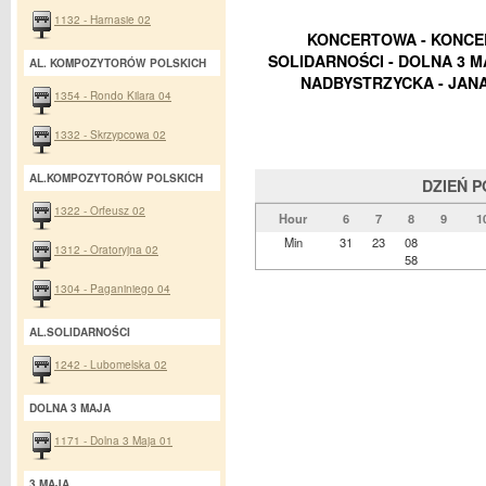
1132 - Harnasie 02
KONCERTOWA - KONCER
SOLIDARNOŚCI - DOLNA 3 MA
AL. KOMPOZYTORÓW POLSKICH
NADBYSTRZYCKA - JANA 
1354 - Rondo Kilara 04
1332 - Skrzypcowa 02
AL.KOMPOZYTORÓW POLSKICH
DZIEŃ 
1322 - Orfeusz 02
Hour
6
7
8
9
1
Min
31
23
08
1312 - Oratoryjna 02
58
1304 - Paganiniego 04
AL.SOLIDARNOŚCI
1242 - Lubomelska 02
DOLNA 3 MAJA
1171 - Dolna 3 Maja 01
3 MAJA