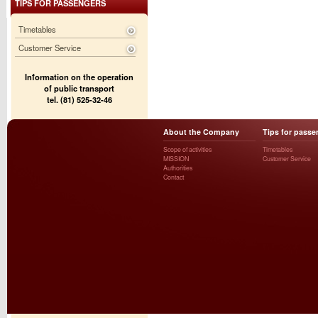
TIPS FOR PASSENGERS
Timetables
Customer Service
Information on the operation
of public transport
tel. (81) 525-32-46
About the Company
Tips for passe
Scope of activities
Timetables
MISSION
Customer Service
Authorities
Contact