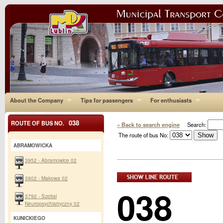
About the Company
Tips for passengers
For enthusiasts
038
ROUTE OF BUS NO.
« Back to search engine
Search:
The route of bus No:
ABRAMOWICKA
3952 - Abramowice 02
3902 - Makowa 02
038
3792 - Szpital
Neuropsychiatryczny 02
KUNICKIEGO