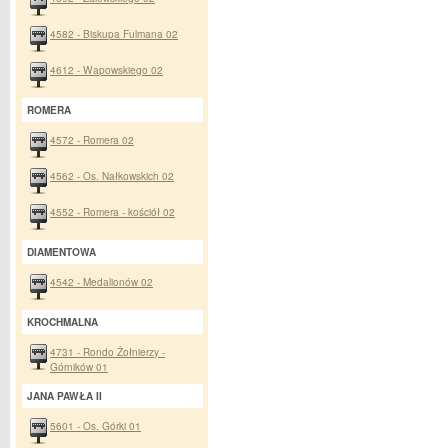
4582 - Biskupa Fulmana 02
4612 - Wapowskiego 02
ROMERA
4572 - Romera 02
4562 - Os. Nałkowskich 02
4552 - Romera - kościół 02
DIAMENTOWA
4542 - Medalionów 02
KROCHMALNA
4731 - Rondo Żołnierzy -
Górników 01
JANA PAWŁA II
5601 - Os. Górki 01