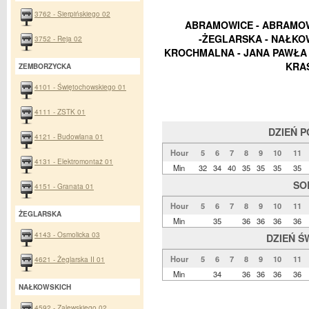
3762 - Sierpińskiego 02
ABRAMOWICE - ABRAMOW
-ŻEGLARSKA - NAŁKOW
3752 - Reja 02
KROCHMALNA - JANA PAWŁA II 
KRAŚ
ZEMBORZYCKA
4101 - Świętochowskiego 01
4111 - ZSTK 01
DZIEŃ 
4121 - Budowlana 01
Hour
5
6
7
8
9
10
11
4131 - Elektromontaż 01
Min
32
34
40
35
35
35
35
SO
4151 - Granata 01
Hour
5
6
7
8
9
10
11
ŻEGLARSKA
Min
35
36
36
36
36
4143 - Osmolicka 03
DZIEŃ Ś
Hour
5
6
7
8
9
10
11
4621 - Żeglarska II 01
Min
34
36
36
36
36
NAŁKOWSKICH
4592 - Zalewskiego 02