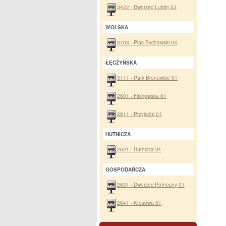
3422 - Dworzec Lublin 52
WOLSKA
3703 - Plac Bychawski 03
ŁĘCZYŃSKA
3111 - Park Bronowice 01
2601 - Firlejowska 01
2611 - Przyjaźni 01
HUTNICZA
2621 - Hutnicza 01
GOSPODARCZA
2631 - Dworzec Północny 01
2641 - Kresowa 01