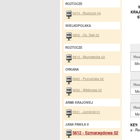
ROZTOCZE
KRAJ
5574 - Roztocze 04
S
WIELKOPOLSKA
5802 - Os. Świt 02
ROZTOCZE
Hou
5812 - Mazowiecka 02
Min
ORKANA
5662 - Poznańska 02
Hou
5652 - Wiklinowa 02
Mi
ARMII KRAJOWEJ
Hou
5531 - Jutrzenki 01
Mi
JANA PAWŁA II
KEY:
a - Ro
5612 - Szmaragdowa 02