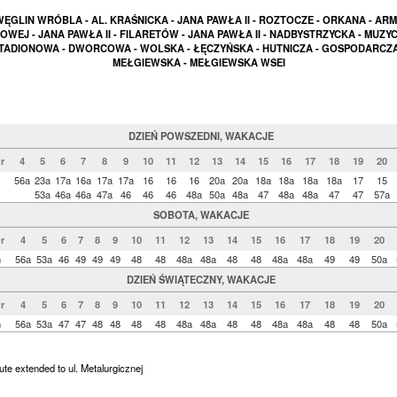
WĘGLIN WRÓBLA - AL. KRAŚNICKA - JANA PAWŁA II - ROZTOCZE - ORKANA - ARMI
OWEJ - JANA PAWŁA II - FILARETÓW - JANA PAWŁA II - NADBYSTRZYCKA - MUZYC
TADIONOWA - DWORCOWA - WOLSKA - ŁĘCZYŃSKA - HUTNICZA - GOSPODARCZA
MEŁGIEWSKA - MEŁGIEWSKA WSEI
DZIEŃ POWSZEDNI, WAKACJE
r
4
5
6
7
8
9
10
11
12
13
14
15
16
17
18
19
20
56a
23a
17a
16a
17a
17a
16
16
16
20a
20a
18a
18a
18a
18a
17
15
53a
46a
46a
47a
46
46
46
48a
50a
48a
47
48a
48a
47
47
57a
SOBOTA, WAKACJE
r
4
5
6
7
8
9
10
11
12
13
14
15
16
17
18
19
20
n
56a
53a
46
49
49
49
48
48
48a
48a
48
48
48a
48a
49
49
50a
DZIEŃ ŚWIĄTECZNY, WAKACJE
r
4
5
6
7
8
9
10
11
12
13
14
15
16
17
18
19
20
n
56a
53a
47
47
48
48
48
48
48a
48a
48
48
48a
48a
48
48
50a
ute extended to ul. Metalurgicznej