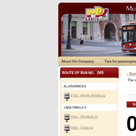
About the Company
Tips for passenger
045
ROUTE OF BUS NO.
« Bac
The r
AL.KRAŚNICKA
5782 - Węglin Wróbla 02
JANA PAWŁA II
5594 - Węglinek 04
5582 - Gęsia 02