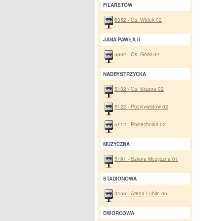
FILARETÓW
5352 - Os. Widok 02
JANA PAWŁA II
5602 - Os. Górki 02
NADBYSTRZYCKA
5132 - Os. Skarpa 02
5122 - Pozytywistów 02
5112 - Politechnika 02
MUZYCZNA
5191 - Szkoła Muzyczna 01
STADIONOWA
3455 - Arena Lublin 05
DWORCOWA