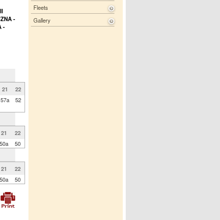
Fleets
I
ZNA -
Gallery
 -
21
22
57a
52
21
22
50a
50
21
22
50a
50