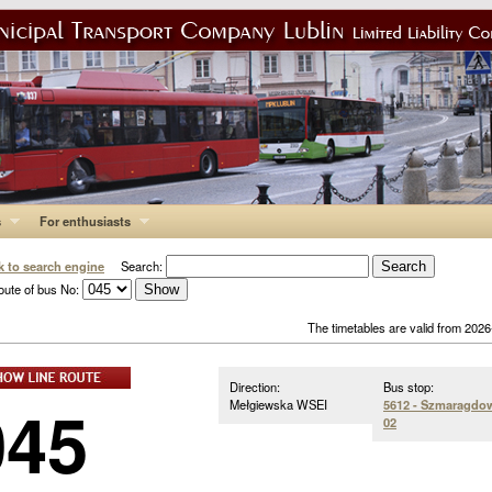
s
For enthusiasts
k to search engine
Search:
oute of bus No:
The timetables are valid from 202
Direction:
Bus stop:
045
Mełgiewska WSEI
5612 - Szmaragdo
02