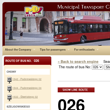
About the Company
Tips for passengers
For enthusiasts
026
ROUTE OF BUS NO.
« Back to search engine
Sear
The route of bus No:
CHOINY
1542 - Paderewskiego 02
1544 - Paderewskiego 04
026
1532 - Śliwińskiego 02
SZELIGOWSKIEGO