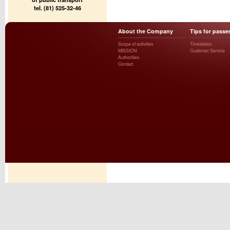
tel. (81) 525-32-46
About the Company
Tips for passe
Scope of activities
Timetables
MISSION
Customer Service
Authorities
Contact