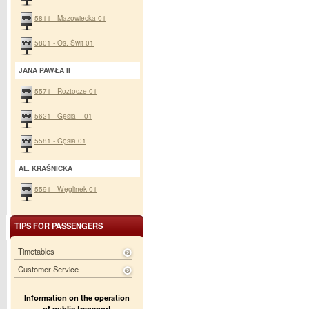
5811 - Mazowiecka 01
5801 - Os. Świt 01
JANA PAWŁA II
5571 - Roztocze 01
5621 - Gęsia II 01
5581 - Gęsia 01
AL. KRAŚNICKA
5591 - Węglinek 01
TIPS FOR PASSENGERS
Timetables
Customer Service
Information on the operation
of public transport