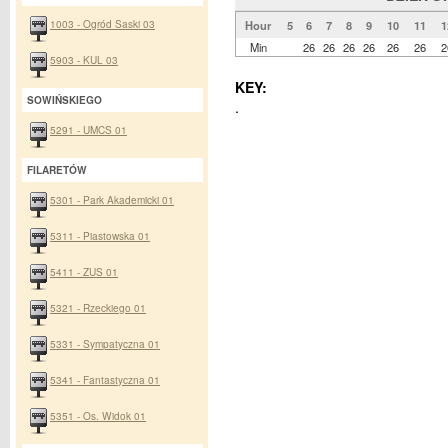
1003 - Ogród Saski 03
Hour
5
6
7
8
9
10
11
1
Min
26
26
26
26
26
26
2
5903 - KUL 03
KEY:
SOWIŃSKIEGO
.
5291 - UMCS 01
FILARETÓW
5301 - Park Akademicki 01
5311 - Piastowska 01
5411 - ZUS 01
5321 - Rzeckiego 01
5331 - Sympatyczna 01
5341 - Fantastyczna 01
5351 - Os. Widok 01