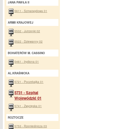
JANA PAWŁA II
5611 - Szmaragdowa 01
ARMII KRAJOWEJ
5532 - Jutrzenki 02
5522 - Dziewanny 02
BOHATERÓW M. CASSINO
5461 - Irydiona 01
AL.KRAŚNICKA
5721 - Poczekajka 01
5731 - Szpital
Wojewódzki 01
5741 - Zwycięska 01
ROZTOCZE
5753 - Rzemieślnicza 03