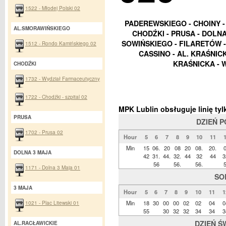
1522 - Młodej Polski 02
PADEREWSKIEGO - CHOINY 
AL.SMORAWIŃSKIEGO
CHODŹKI - PRUSA - DOLNA 
SOWIŃSKIEGO - FILARETÓW - 
1512 - Rondo Kamińskiego 02
CASSINO - AL. KRAŚNICK
KRAŚNICKA - 
CHODŹKI
1732 - Wydział Farmaceutyczny
1722 - Chodźki - szpital 02
MPK Lublin obsługuje linię t
PRUSA
DZIEŃ 
1702 - Prusa 02
Hour
5
6
7
8
9
10
11
Min
15
06.
20
08
20
08.
20.
DOLNA 3 MAJA
42
31.
44.
32.
44
32
44
3
56
56.
56.
1171 - Dolna 3 Maja 01
SO
3 MAJA
Hour
5
6
7
8
9
10
11
1
1021 - Plac Litewski 01
Min
18
30
00
00
02
02
04
0
55
30
32
32
34
34
3
DZIEŃ Ś
AL.RACŁAWICKIE