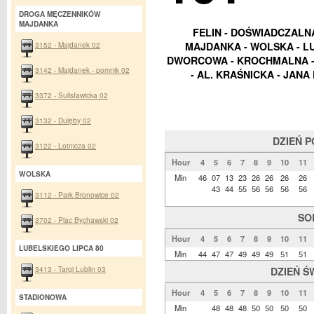
DROGA MĘCZENNIKÓW
MAJDANKA
FELIN - DOŚWIADCZALN
3152 - Majdanek 02
MAJDANKA - WOLSKA - LU
DWORCOWA - KROCHMALNA - N
3142 - Majdanek - pomnik 02
- AL. KRAŚNICKA - JANA
3372 - Sulisławicka 02
3132 - Dulęby 02
DZIEŃ 
3122 - Lotnicza 02
Hour
4
5
6
7
8
9
10
11
WOLSKA
Min
46
07
13
23
26
26
26
26
43
44
55
56
56
56
56
3112 - Park Bronowice 02
SO
3702 - Plac Bychawski 02
Hour
4
5
6
7
8
9
10
11
LUBELSKIEGO LIPCA 80
Min
44
47
47
49
49
49
51
51
3413 - Targi Lublin 03
DZIEŃ Ś
Hour
4
5
6
7
8
9
10
11
STADIONOWA
Min
48
48
48
50
50
50
50