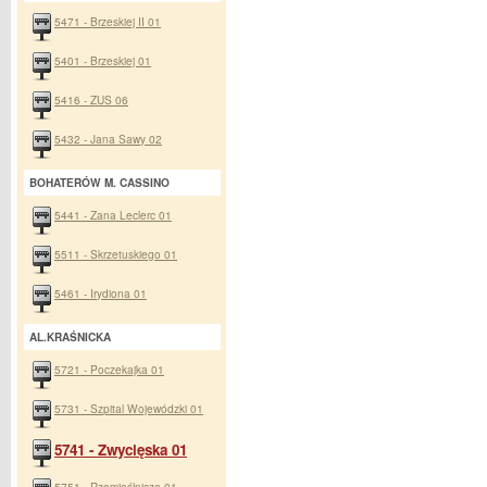
5471 - Brzeskiej II 01
5401 - Brzeskiej 01
5416 - ZUS 06
5432 - Jana Sawy 02
BOHATERÓW M. CASSINO
5441 - Zana Leclerc 01
5511 - Skrzetuskiego 01
5461 - Irydiona 01
AL.KRAŚNICKA
5721 - Poczekajka 01
5731 - Szpital Wojewódzki 01
5741 - Zwycięska 01
5751 - Rzemieślnicza 01