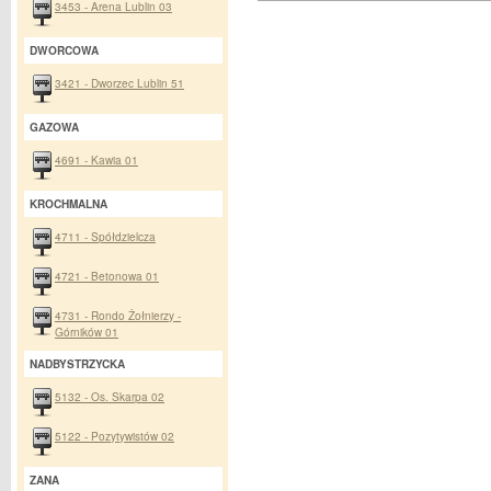
3453 - Arena Lublin 03
DWORCOWA
3421 - Dworzec Lublin 51
GAZOWA
4691 - Kawia 01
KROCHMALNA
4711 - Spółdzielcza
4721 - Betonowa 01
4731 - Rondo Żołnierzy -
Górników 01
NADBYSTRZYCKA
5132 - Os. Skarpa 02
5122 - Pozytywistów 02
ZANA