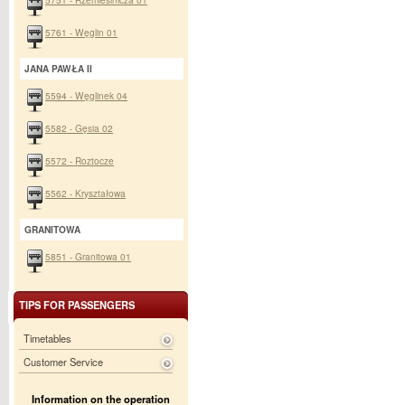
5761 - Węglin 01
JANA PAWŁA II
5594 - Węglinek 04
5582 - Gęsia 02
5572 - Roztocze
5562 - Kryształowa
GRANITOWA
5851 - Granitowa 01
TIPS FOR PASSENGERS
Timetables
Customer Service
Information on the operation