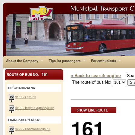
About the Company
Tips for passengers
For enthusiasts
161
ROUTE OF BUS NO.
« Back to search engine
Sear
The route of bus No:
DOŚWIADCZALNA
3182 - Felin 02
3282 - Instytut Agrofizyki 02
161
FRANCZAKA "LALKA"
3272 - Dobrzańskiego 02