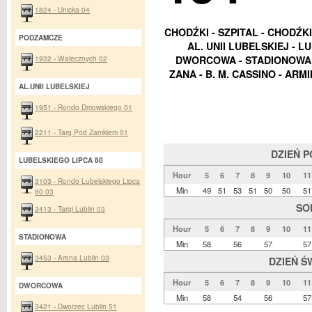
1824 - Unicka 04
CHODŹKI - SZPITAL - CHODŹK
PODZAMCZE
AL. UNII LUBELSKIEJ - L
1932 - Walecznych 02
DWORCOWA - STADIONOWA -
ZANA - B. M. CASSINO - ARM
AL.UNII LUBELSKIEJ
1951 - Rondo Dmowskiego 01
2211 - Targ Pod Zamkiem 01
DZIEŃ 
LUBELSKIEGO LIPCA 80
Hour
5
6
7
8
9
10
11
3103 - Rondo Lubelskiego Lipca
Min
49
51
53
51
50
50
51
80 03
SO
3413 - Targi Lublin 03
Hour
5
6
7
8
9
10
11
STADIONOWA
Min
58
56
57
57
3453 - Arena Lublin 03
DZIEŃ Ś
Hour
5
6
7
8
9
10
11
DWORCOWA
Min
58
54
56
57
3421 - Dworzec Lublin 51