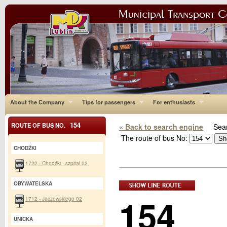
About the Company
Tips for passengers
For enthusiasts
154
ROUTE OF BUS NO.
« Back to search engine
Sear
The route of bus No:
CHODŹKI
1722 - Chodźki - szpital 02
OBYWATELSKA
154
1712 - Jaczewskiego 02
UNICKA