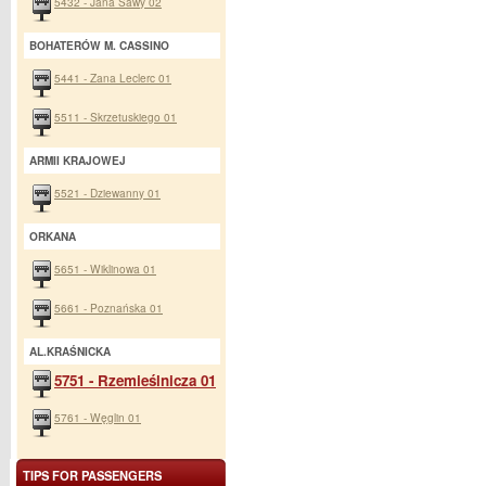
5432 - Jana Sawy 02
BOHATERÓW M. CASSINO
5441 - Zana Leclerc 01
5511 - Skrzetuskiego 01
ARMII KRAJOWEJ
5521 - Dziewanny 01
ORKANA
5651 - Wiklinowa 01
5661 - Poznańska 01
AL.KRAŚNICKA
5751 - Rzemieślnicza 01
5761 - Węglin 01
TIPS FOR PASSENGERS