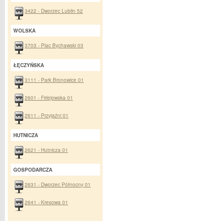
3422 - Dworzec Lublin 52
WOLSKA
3703 - Plac Bychawski 03
ŁĘCZYŃSKA
3111 - Park Bronowice 01
2601 - Firlejowska 01
2611 - Przyjaźni 01
HUTNICZA
2621 - Hutnicza 01
GOSPODARCZA
2631 - Dworzec Północny 01
2641 - Kresowa 01