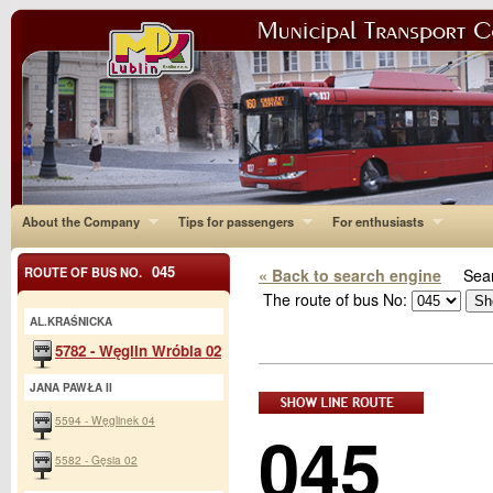
About the Company
Tips for passengers
For enthusiasts
045
ROUTE OF BUS NO.
« Back to search engine
Sear
The route of bus No:
AL.KRAŚNICKA
5782 - Węglin Wróbla 02
JANA PAWŁA II
5594 - Węglinek 04
045
5582 - Gęsia 02