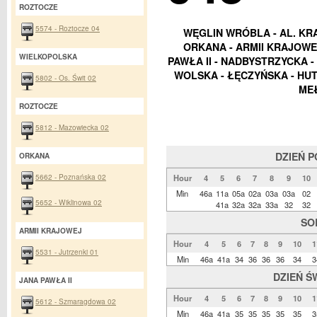
ROZTOCZE
5574 - Roztocze 04
WĘGLIN WRÓBLA - AL. KRA
ORKANA - ARMII KRAJOWEJ
WIELKOPOLSKA
PAWŁA II - NADBYSTRZYCKA 
WOLSKA - ŁĘCZYŃSKA - HUT
5802 - Os. Świt 02
ME
ROZTOCZE
5812 - Mazowiecka 02
DZIEŃ 
ORKANA
5662 - Poznańska 02
Hour
4
5
6
7
8
9
10
Min
46a
11a
05a
02a
03a
03a
02
5652 - Wiklinowa 02
41a
32a
32a
33a
32
32
SO
ARMII KRAJOWEJ
Hour
4
5
6
7
8
9
10
1
5531 - Jutrzenki 01
Min
46a
41a
34
36
36
36
34
3
DZIEŃ Ś
JANA PAWŁA II
Hour
4
5
6
7
8
9
10
1
5612 - Szmaragdowa 02
Min
46a
41a
35
35
35
35
35
3