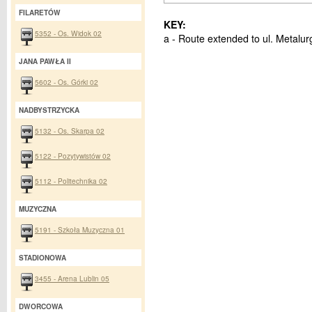
FILARETÓW
KEY:
5352 - Os. Widok 02
a - Route extended to ul. Metalur
JANA PAWŁA II
5602 - Os. Górki 02
NADBYSTRZYCKA
5132 - Os. Skarpa 02
5122 - Pozytywistów 02
5112 - Politechnika 02
MUZYCZNA
5191 - Szkoła Muzyczna 01
STADIONOWA
3455 - Arena Lublin 05
DWORCOWA