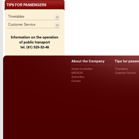
TIPS FOR PASSENGERS
Timetables
Customer Service
Information on the operation
of public transport
tel. (81) 525-32-46
About the Company
Tips for passe
Scope of activities
Timetables
MISSION
Customer Service
Authorities
Contact