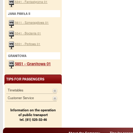
5341 - Fantastyczna 01
JANA PAWŁA II
5611 - Szmaragdowa 01
5541 - Bociania 01
5551 - Perłowa 01
GRANITOWA
5851 - Granitowa 01
TIPS FOR PASSENGERS
Timetables
Customer Service
Information on the operation
of public transport
tel. (81) 525-32-46
About the Company
Tips for passe