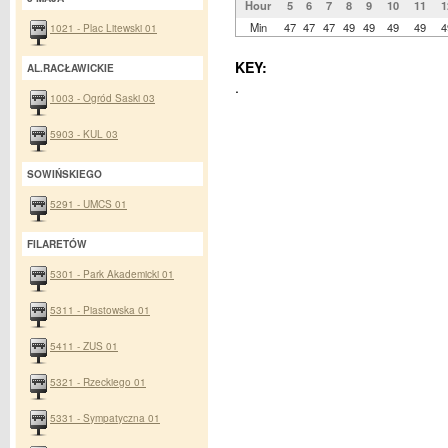
Hour
5
6
7
8
9
10
11
1
Min
47
47
47
49
49
49
49
4
1021 - Plac Litewski 01
KEY:
AL.RACŁAWICKIE
.
1003 - Ogród Saski 03
5903 - KUL 03
SOWIŃSKIEGO
5291 - UMCS 01
FILARETÓW
5301 - Park Akademicki 01
5311 - Piastowska 01
5411 - ZUS 01
5321 - Rzeckiego 01
5331 - Sympatyczna 01