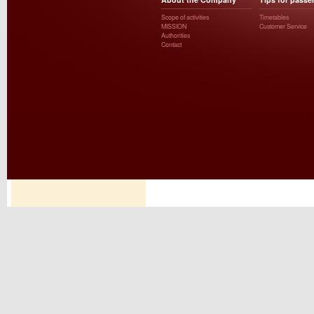
Scope of activities
Timetables
MISSION
Customer Service
Authorities
Contact