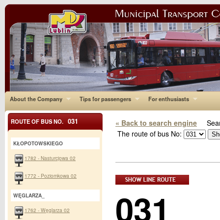
About the Company
Tips for passengers
For enthusiasts
031
ROUTE OF BUS NO.
« Back to search engine
Sear
The route of bus No:
KŁOPOTOWSKIEGO
1782 - Nasturcjowa 02
1772 - Poziomkowa 02
031
WĘGLARZA_
1762 - Węglarza 02