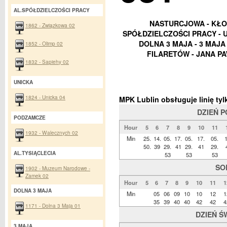
AL.SPÓŁDZIELCZOŚCI PRACY
NASTURCJOWA - KŁO
1862 - Związkowa 02
SPÓŁDZIELCZOŚCI PRACY - U
DOLNA 3 MAJA - 3 MAJA 
1852 - Olimp 02
FILARETÓW - JANA PA
1832 - Sapiehy 02
UNICKA
1824 - Unicka 04
MPK Lublin obsługuje linię t
DZIEŃ 
PODZAMCZE
Hour
5
6
7
8
9
10
11
1932 - Walecznych 02
Min
25.
14.
05.
17.
05.
17.
05.
1
50.
39
29.
41
29.
41
29.
AL.TYSIĄCLECIA
53
53
53
SO
1902 - Muzeum Narodowe -
Zamek 02
Hour
5
6
7
8
9
10
11
1
DOLNA 3 MAJA
Min
05
06
09
10
10
12
1
35
39
40
40
42
42
4
1171 - Dolna 3 Maja 01
DZIEŃ Ś
3 MAJA