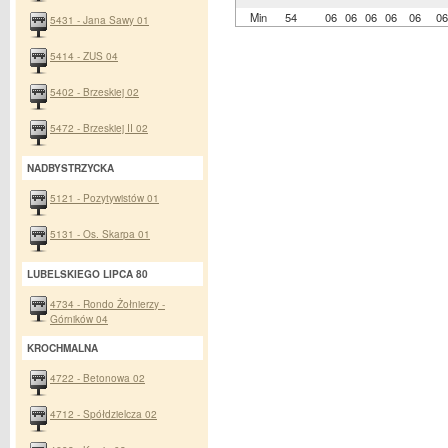
Min
54
06
06
06
06
06
06
5431 - Jana Sawy 01
5414 - ZUS 04
5402 - Brzeskiej 02
5472 - Brzeskiej II 02
NADBYSTRZYCKA
5121 - Pozytywistów 01
5131 - Os. Skarpa 01
LUBELSKIEGO LIPCA 80
4734 - Rondo Żołnierzy -
Górników 04
KROCHMALNA
4722 - Betonowa 02
4712 - Spółdzielcza 02