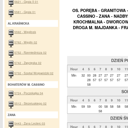
5621 - Gęsia II 01
OS. PORĘBA - GRANITOWA - 
5581 - Gęsia 01
CASSINO - ZANA - NADBY
KROCHMALNA - DWORCOWA 
AL.KRAŚNICKA
DROGA M. MAJDANKA - FR
5592 - Węglinek
5762 - Węglin 02
5752 - Rzemieślnicza 02
DZIEŃ 
5742 - Zwycięska 02
Hour
4
5
6
7
8
9
10
11
5732 - Szpital Wojewódzki 02
Min
32
00
28
27
27
27
27
27
28
57
57
57
57
57
57
58
BOHATERÓW M. CASSINO
SO
5724 - Poczekajka 04
Hour
4
5
6
7
8
9
10
11
5512 - Skrzetuskiego 02
Min
59
59
00
58
58
58
58
58
ZANA
DZIEŃ Ś
5443 - Zana Leclerc 03
Hour
4
5
6
7
8
9
10
11