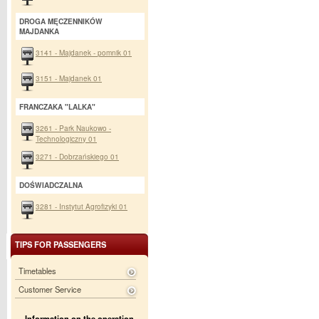
DROGA MĘCZENNIKÓW
MAJDANKA
3141 - Majdanek - pomnik 01
3151 - Majdanek 01
FRANCZAKA "LALKA"
3261 - Park Naukowo -
Technologiczny 01
3271 - Dobrzańskiego 01
DOŚWIADCZALNA
3281 - Instytut Agrofizyki 01
TIPS FOR PASSENGERS
Timetables
Customer Service
Information on the operation