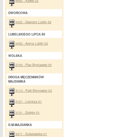
4692 - Kawia 02
DWORCOWA
3422 - Dworzec Lublin 52
LUBELSKIEGO LIPCA 80
3452 - Arena Lublin 02
WOLSKA
3703 - Plac Bychawski 03
DROGA MĘCZENNIKÓW
MAJDANKA
3113 - Park Bronowice 03
3121 - Lotnicza 01
3131 - Dulęby 01
D.M.MAJDANKA
3371 - Sulisławicka 01