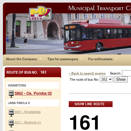
About the Company
Tips for passengers
For enthusiasts
161
ROUTE OF BUS NO.
« Back to search engine
Search:
The route of bus No:
GRANITOWA
5862 - Os. Poręba 02
JANA PAWŁA II
161
5561 - Kryształowa
5571 - Roztocze 01