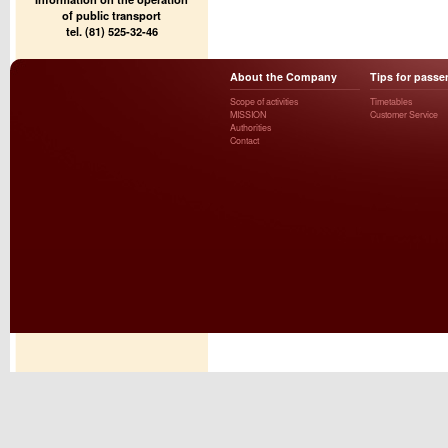
of public transport
tel. (81) 525-32-46
About the Company
Tips for passe
Scope of activities
Timetables
MISSION
Customer Service
Authorities
Contact