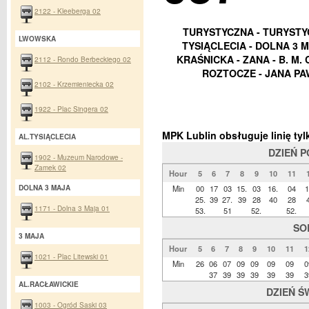
2122 - Kleeberga 02
TURYSTYCZNA - TURYSTYC
LWOWSKA
TYSIĄCLECIA - DOLNA 3 MA
KRAŚNICKA - ZANA - B. M.
2112 - Rondo Berbeckiego 02
ROZTOCZE - JANA PAW
2102 - Krzemieniecka 02
1922 - Plac Singera 02
MPK Lublin obsługuje linię t
AL.TYSIĄCLECIA
DZIEŃ 
1902 - Muzeum Narodowe -
Zamek 02
Hour
5
6
7
8
9
10
11
DOLNA 3 MAJA
Min
00
17
03
15.
03
16.
04
1
25.
39
27.
39
28
40
28
1171 - Dolna 3 Maja 01
53.
51
52.
52.
SO
3 MAJA
Hour
5
6
7
8
9
10
11
1
1021 - Plac Litewski 01
Min
26
06
07
09
09
09
09
0
37
39
39
39
39
39
3
AL.RACŁAWICKIE
DZIEŃ Ś
1003 - Ogród Saski 03