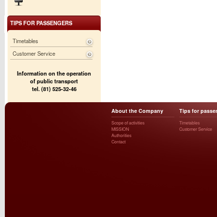
TIPS FOR PASSENGERS
Timetables
Customer Service
Information on the operation
of public transport
tel. (81) 525-32-46
About the Company
Tips for passe
Scope of activities
Timetables
MISSION
Customer Service
Authorities
Contact