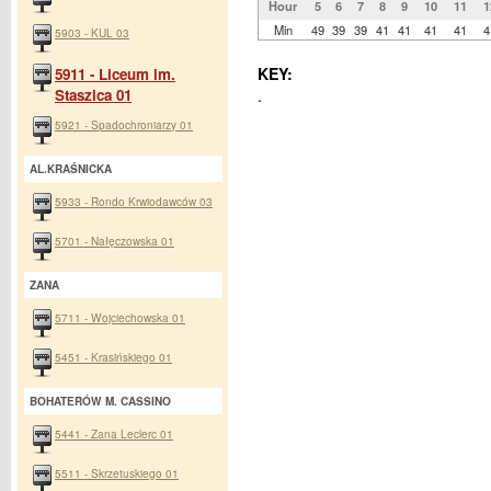
Hour
5
6
7
8
9
10
11
1
Min
49
39
39
41
41
41
41
4
5903 - KUL 03
KEY:
5911 - Liceum im.
Staszica 01
.
5921 - Spadochroniarzy 01
AL.KRAŚNICKA
5933 - Rondo Krwiodawców 03
5701 - Nałęczowska 01
ZANA
5711 - Wojciechowska 01
5451 - Krasińskiego 01
BOHATERÓW M. CASSINO
5441 - Zana Leclerc 01
5511 - Skrzetuskiego 01