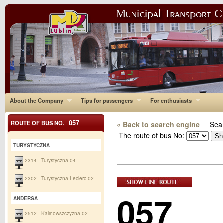
About the Company
Tips for passengers
For enthusiasts
057
ROUTE OF BUS NO.
« Back to search engine
Sear
The route of bus No:
TURYSTYCZNA
2314 - Turystyczna 04
2302 - Turystyczna Leclerc 02
057
ANDERSA
2512 - Kalinowszczyzna 02