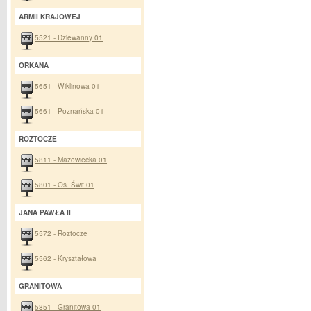
ARMII KRAJOWEJ
5521 - Dziewanny 01
ORKANA
5651 - Wiklinowa 01
5661 - Poznańska 01
ROZTOCZE
5811 - Mazowiecka 01
5801 - Os. Świt 01
JANA PAWŁA II
5572 - Roztocze
5562 - Kryształowa
GRANITOWA
5851 - Granitowa 01