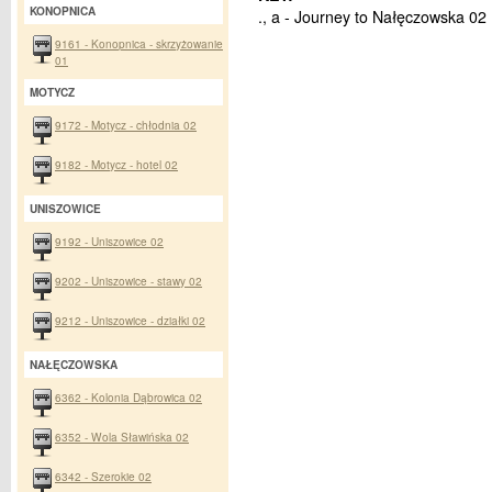
KONOPNICA
., a - Journey to Nałęczowska 02
9161 - Konopnica - skrzyżowanie
01
MOTYCZ
9172 - Motycz - chłodnia 02
9182 - Motycz - hotel 02
UNISZOWICE
9192 - Uniszowice 02
9202 - Uniszowice - stawy 02
9212 - Uniszowice - działki 02
NAŁĘCZOWSKA
6362 - Kolonia Dąbrowica 02
6352 - Wola Sławińska 02
6342 - Szerokie 02