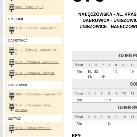
9091 - Kleopatry 01
NAŁĘCZOWSKA - AL. KRAŚ
SZEROKIE
DĄBROWICA - UNISZOWIC
UNISZOWICE - NAŁĘCZOWS
9101 - Szerokie - drukarnia 01
DĄBROWICA
9111 - Szerokie - posesja 101
01
DZIEŃ 
9121 - Dąbrowica - warsztat 01
Hour
5
6
7
8
9
10
11
Min
10.
33.
11.
40.
10.
9131 - Dąbrowica - sklep 01
58.
49.
SO
UNISZOWICE
Hour
5
6
7
8
9
10
11
9081 - Uniszowice - kapliczka 01
Min
19a.
9141 - Uniszowice - sklep
DZIEŃ Ś
meblowy
Hour
5
6
7
8
9
10
11
MOTYCZ
Min
19a.
9151 - Pietrzakowizna 01
KEY: