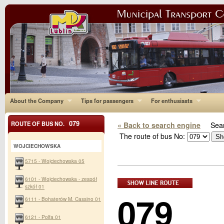
About the Company
Tips for passengers
For enthusiasts
079
ROUTE OF BUS NO.
« Back to search engine
Sear
The route of bus No:
WOJCIECHOWSKA
5715 - Wojciechowska 05
6101 - Wojciechowska - zespół
szkół 01
079
6111 - Bohaterów M. Cassino 01
6121 - Polfa 01