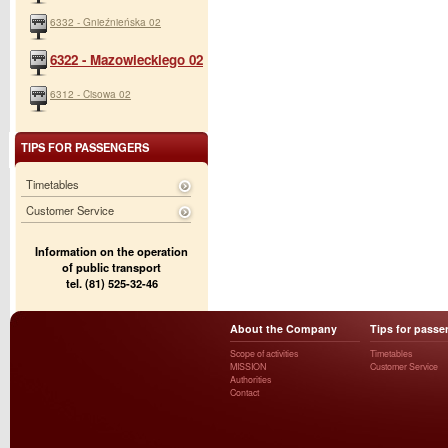
6332 - Gnieźnieńska 02
6322 - Mazowieckiego 02
6312 - Cisowa 02
TIPS FOR PASSENGERS
Timetables
Customer Service
Information on the operation
of public transport
tel. (81) 525-32-46
About the Company
Tips for passe
Scope of activities
Timetables
MISSION
Customer Service
Authorities
Contact