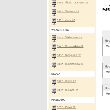
3562 - Głusk - cmentarz 02
FABR
3512 - Sachsów 02
3502 - Zorza 02
WYZWOLENIA
3352 - Szklarniana 02
Hou
Min
3342 - Grunwaldzka 02
3332 - Skrzynicka 02
3322 - Hubalczyków 02
Hou
Min
DŁUGA
3312 - Wilcza 02
Hou
3302 - Bukowa 02
Min
PIASKOWA
3252 - Pawia 02