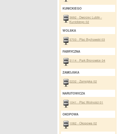
KUNICKIEGO
3692 - Dworzec Lublin -
Kunickiego 02
WOLSKA
3703 - Plac Bychawski 03
FABRYCZNA
3114 - Park Bronowice 04
ZAMOJSKA
2232 - Zamojska 02
NARUTOWICZA
1041 - Plac Wolności 01
OKOPOWA
1082 - Okopowa 02