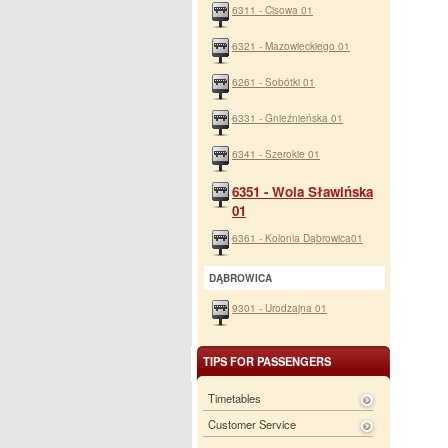
6311 - Cisowa 01
6321 - Mazowieckiego 01
6261 - Sobótki 01
6331 - Gnieźnieńska 01
6341 - Szerokie 01
6351 - Wola Sławińska
01
6361 - Kolonia Dąbrowica01
DĄBROWICA
9301 - Urodzajna 01
TIPS FOR PASSENGERS
Timetables
Customer Service