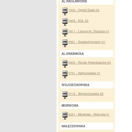
AL.RACŁAWICKIE
1003 - Ogród Saski 03
5903 - KUL 03
5911 - Liceum im. Staszica 01
5921 - Spadochroniarzy 01
AL.KRAŚNICKA
5933 - Rondo Krwiodawców 03
5701 - Nałęczowska 01
WOJCIECHOWSKA
5715 - Wojciechowska 05
MORWOWA
6201 - Morwowa - Helenów 01
NAŁĘCZOWSKA