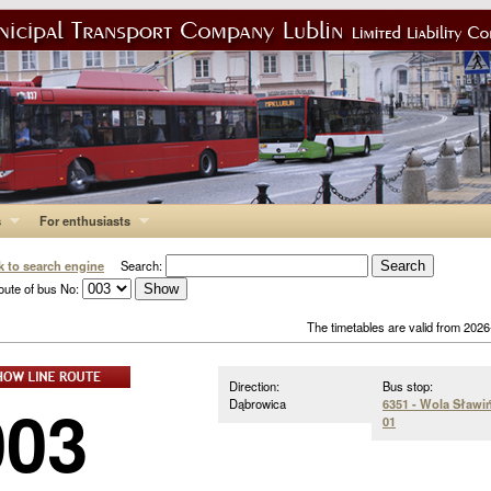
s
For enthusiasts
k to search engine
Search:
oute of bus No:
The timetables are valid from 202
Direction:
Bus stop:
003
Dąbrowica
6351 - Wola Sławi
01