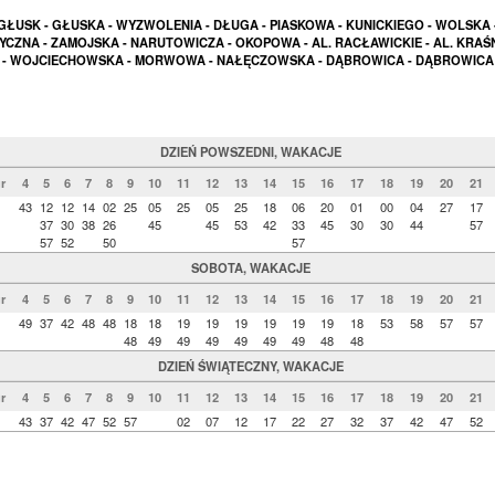
GŁUSK - GŁUSKA - WYZWOLENIA - DŁUGA - PIASKOWA - KUNICKIEGO - WOLSKA 
YCZNA - ZAMOJSKA - NARUTOWICZA - OKOPOWA - AL. RACŁAWICKIE - AL. KRAŚ
- WOJCIECHOWSKA - MORWOWA - NAŁĘCZOWSKA - DĄBROWICA - DĄBROWICA
DZIEŃ POWSZEDNI, WAKACJE
r
4
5
6
7
8
9
10
11
12
13
14
15
16
17
18
19
20
21
43
12
12
14
02
25
05
25
05
25
18
06
20
01
00
04
27
17
37
30
38
26
45
45
53
42
33
45
30
30
44
57
57
52
50
57
SOBOTA, WAKACJE
r
4
5
6
7
8
9
10
11
12
13
14
15
16
17
18
19
20
21
49
37
42
48
48
18
18
19
19
19
19
19
19
18
53
58
57
57
48
49
49
49
49
49
49
48
48
DZIEŃ ŚWIĄTECZNY, WAKACJE
r
4
5
6
7
8
9
10
11
12
13
14
15
16
17
18
19
20
21
43
37
42
47
52
57
02
07
12
17
22
27
32
37
42
47
52