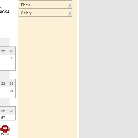
Fleets
-
NICKA
Gallery
22
23
06
22
23
02
22
23
57