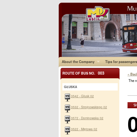
About the Company
Tips for passenger
003
ROUTE OF BUS NO.
« Bac
The r
GŁUSKA
3542 - Głusk 02
3532 - Strojnowskiego 02
3572 - Dominowska 02
3522 - Miętowa 02