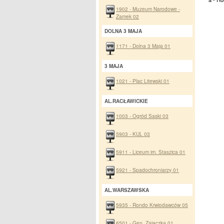
1902 - Muzeum Narodowe -
Zamek 02
DOLNA 3 MAJA
1171 - Dolna 3 Maja 01
3 MAJA
1021 - Plac Litewski 01
AL.RACŁAWICKIE
1003 - Ogród Saski 03
5903 - KUL 03
5911 - Liceum im. Staszica 01
5921 - Spadochroniarzy 01
AL.WARSZAWSKA
5935 - Rondo Krwiodawców 05
6501 - Gen. Zajączka 01