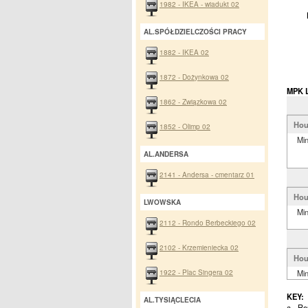
1982 - IKEA - wiadukt 02
AL.SPÓŁDZIELCZOŚCI PRACY
1882 - IKEA 02
1872 - Dożynkowa 02
MPK L
1862 - Związkowa 02
Hou
1852 - Olimp 02
Mi
AL.ANDERSA
2141 - Andersa - cmentarz 01
Hou
LWOWSKA
Mi
2112 - Rondo Berbeckiego 02
2102 - Krzemieniecka 02
Hou
1922 - Plac Singera 02
Mi
KEY:
AL.TYSIĄCLECIA
a - Ro