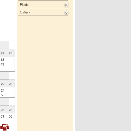
Fleets
-
Gallery
22
23
13
43
22
23
24
59
22
23
09
05