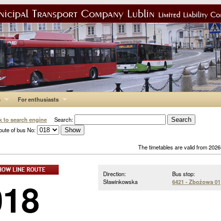
s
For enthusiasts
k to search engine
Search:
oute of bus No:
The timetables are valid from 202
Direction:
Bus stop:
018
Sławinkowska
6421 - Zbożowa 01