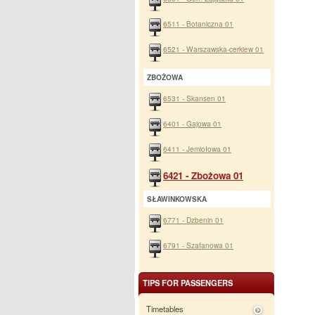
6511 - Botaniczna 01
6521 - Warszawska-cerkiew 01
ZBOŻOWA
6531 - Skansen 01
6401 - Gajowa 01
6411 - Jemiołowa 01
6421 - Zbożowa 01
SŁAWINKOWSKA
6771 - Dzbenin 01
6791 - Szafanowa 01
TIPS FOR PASSENGERS
Timetables