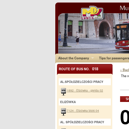
About the Company
Tips for passenger
018
ROUTE OF BUS NO.
« Bac
The r
AL.SPÓŁDZIELCZOŚCI PRACY
1892 - Elizówka - giełda 02
ELIZÓWKA
7124 - Elizówka bloki 04
AL. SPÓŁDZIELCZOŚCI PRACY