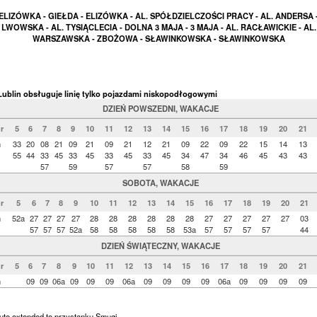
ELIZÓWKA - GIEŁDA - ELIZÓWKA - AL. SPÓŁDZIELCZOŚCI PRACY - AL. ANDERSA 
LWOWSKA - AL. TYSIĄCLECIA - DOLNA 3 MAJA - 3 MAJA - AL. RACŁAWICKIE - AL.
WARSZAWSKA - ZBOŻOWA - SŁAWINKOWSKA - SŁAWINKOWSKA
ublin obsługuje linię tylko pojazdami niskopodłogowymi
DZIEŃ POWSZEDNI, WAKACJE
r
5
6
7
8
9
10
11
12
13
14
15
16
17
18
19
20
21
n
33
20
08
21
09
21
09
21
12
21
09
22
09
22
15
14
13
55
44
33
45
33
45
33
45
33
45
34
47
34
46
45
43
43
57
59
57
57
58
59
SOBOTA, WAKACJE
r
5
6
7
8
9
10
11
12
13
14
15
16
17
18
19
20
21
n
52a
27
27
27
27
28
28
28
28
28
28
27
27
27
27
27
03
57
57
57
52a
58
58
58
58
58
53a
57
57
57
57
44
DZIEŃ ŚWIĄTECZNY, WAKACJE
r
5
6
7
8
9
10
11
12
13
14
15
16
17
18
19
20
21
n
09
09
06a
09
09
09
06a
09
09
09
09
06a
09
09
09
09
ute extended to przystanku Smugi