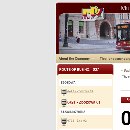
About the Company
Tips for passenger
037
ROUTE OF BUS NO.
« Bac
The r
ZBOŻOWA
6422 - Zbożowa 02
6421 - Zbożowa 01
SŁAWINKOWSKA
6762 - Lisa 02