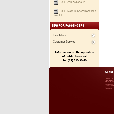
4591 - Zalewskiego 01
4601 - Most im.Kaczorowskiego
01
TIPS FOR PASSENGERS
Timetables
Customer Service
Information on the operation
of public transport
tel. (81) 525-32-46
About
Scope of a
MISSION
Authoriti
Contact