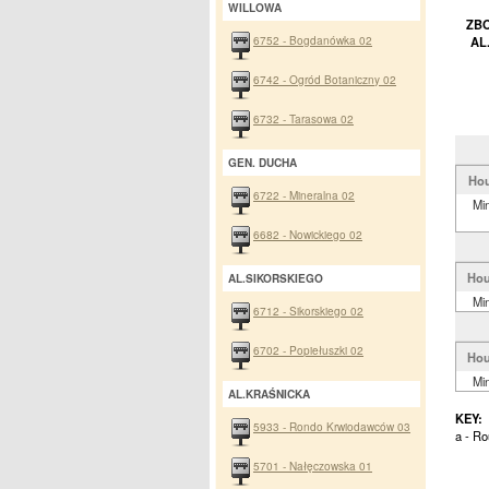
WILLOWA
ZBO
6752 - Bogdanówka 02
AL
6742 - Ogród Botaniczny 02
6732 - Tarasowa 02
GEN. DUCHA
Hou
6722 - Mineralna 02
Mi
6682 - Nowickiego 02
Hou
AL.SIKORSKIEGO
Mi
6712 - Sikorskiego 02
6702 - Popiełuszki 02
Hou
Mi
AL.KRAŚNICKA
KEY:
5933 - Rondo Krwiodawców 03
a - R
5701 - Nałęczowska 01