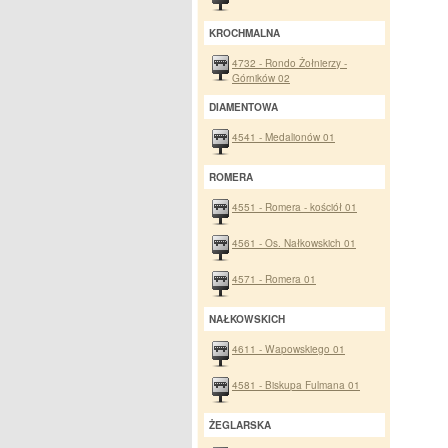
KROCHMALNA
4732 - Rondo Żołnierzy -
Górników 02
DIAMENTOWA
4541 - Medalionów 01
ROMERA
4551 - Romera - kościół 01
4561 - Os. Nałkowskich 01
4571 - Romera 01
NAŁKOWSKICH
4611 - Wapowskiego 01
4581 - Biskupa Fulmana 01
ŻEGLARSKA