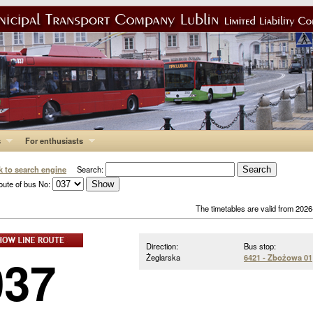
s
For enthusiasts
k to search engine
Search:
oute of bus No:
The timetables are valid from 202
Direction:
Bus stop:
037
Żeglarska
6421 - Zbożowa 01