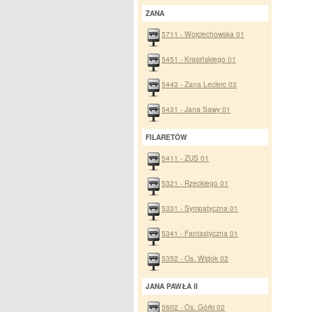
ZANA
5711 - Wojciechowska 01
5451 - Krasińskiego 01
5443 - Zana Leclerc 03
5431 - Jana Sawy 01
FILARETÓW
5411 - ZUS 01
5321 - Rzeckiego 01
5331 - Sympatyczna 01
5341 - Fantastyczna 01
5352 - Os. Widok 02
JANA PAWŁA II
5602 - Os. Górki 02