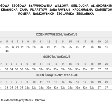
ŻOWA - ZBOŻOWA - SŁAWINKOWSKA - WILLOWA - GEN. DUCHA - AL. SIKORSKIE
. KRAŚNICKA - ZANA - FILARETÓW - JANA PAWŁA II - KROCHMALNA - DIAMENTOW
ROMERA - NAŁKOWSKICH - ŻEGLARSKA - ŻEGLARSKA
DZIEŃ POWSZEDNI, WAKACJE
r
5
6
7
8
9
10
11
12
13
14
15
16
17
18
19
20
n
05
36
21
26
26
26
26
26
26
26
25
25
25
16
16
16
46
SOBOTA, WAKACJE
r
5
6
7
8
9
10
11
12
13
14
15
16
17
18
19
20
n
33
34
36
36
33a
33a
33a
33a
33a
33a
33a
33a
33a
37
37
37
DZIEŃ ŚWIĄTECZNY, WAKACJE
r
5
6
7
8
9
10
11
12
13
14
15
16
17
18
19
20
n
33
35
35
35
32a
32a
32a
32a
32a
32a
32a
32a
32a
32a
37
37
oute extended to przystanku Dąbrowa