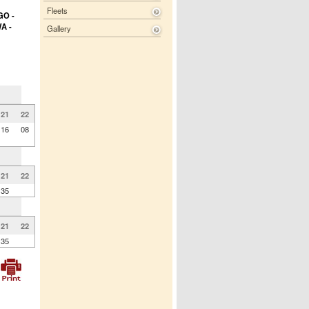
Fleets
GO -
A -
Gallery
21
22
16
08
21
22
35
21
22
35