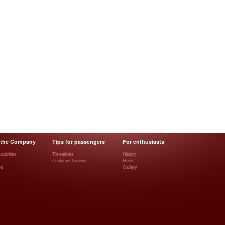
 the Company
Tips for passengers
For enthusiasts
ctivities
Timetables
History
Customer Service
Fleets
es
Gallery