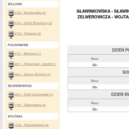
WILLOWA
SŁAWINKOWSKA - SŁAWIN
6752 - Bogdanówka 02
ZELWEROWICZA - WOJTAS
6742 - Ogród Botaniczny 02
6732 - Tarasowa 02
POLIGONOWA
DZIEŃ 
6721 - Mineralna 01
Hour
6911 - Poligonowa - osiedle 01
Min
SO
6921 - Zielone Wzgórze 01
Hour
ZELWEROWICZA
Min
DZIEŃ Ś
6931 - Górki Czechowskie 01
Hour
1184 - Zelwerowicza 04
Min
WOJTASA
1546 - Paderewskiego 06