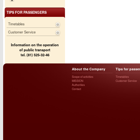
TIPS FOR PASSENGERS
Timetables
Customer Service
Information on the operation
of public transport
tel. (81) 525-32-46
About the Company
Tips for passe
Scope of activities
Timetables
MISSION
Customer Service
Authorities
Contact