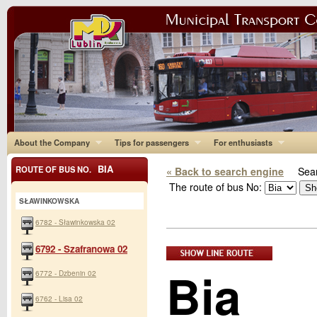
About the Company
Tips for passengers
For enthusiasts
BIA
ROUTE OF BUS NO.
« Back to search engine
Sear
The route of bus No:
SŁAWINKOWSKA
6782 - Sławinkowska 02
6792 - Szafranowa 02
Bia
6772 - Dzbenin 02
6762 - Lisa 02