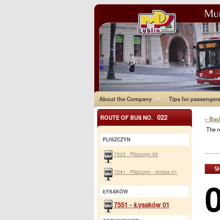
About the Company
Tips for passenger
022
ROUTE OF BUS NO.
« Bac
The r
PLISZCZYN
7523 - Pliszczyn 03
7541 - Pliszczyn - remiza 01
ŁYSAKÓW
7551 - Łysaków 01