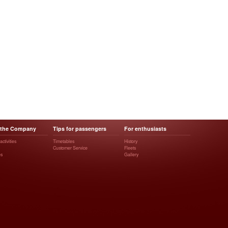
 the Company
Tips for passengers
For enthusiasts
ctivities
Timetables
History
Customer Service
Fleets
es
Gallery