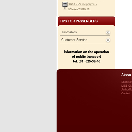
9661 - Zawieprzyce -
skrzyżowanie 01
TIPS FOR PASSENGERS
Timetables
Customer Service
Information on the operation
of public transport
tel. (81) 525-32-46
About
Scope of a
MISSION
Authoriti
Contact