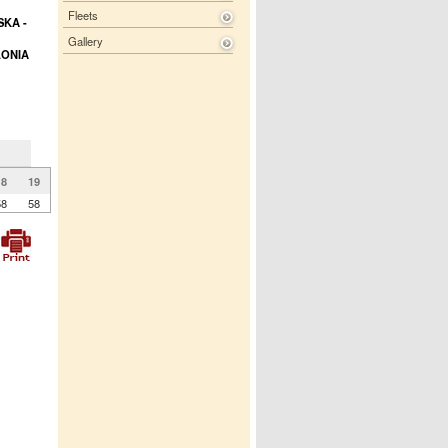
Fleets
SKA -
Gallery
LONIA
18
19
58
58