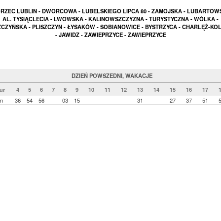
ZEC LUBLIN - DWORCOWA - LUBELSKIEGO LIPCA 80 - ZAMOJSKA - LUBARTOW
AL. TYSIĄCLECIA - LWOWSKA - KALINOWSZCZYZNA - TURYSTYCZNA - WÓLKA -
ZCZYŃSKA - PLISZCZYN - ŁYSAKÓW - SOBIANOWICE - BYSTRZYCA - CHARLĘŻ-KO
- JAWIDZ - ZAWIEPRZYCE - ZAWIEPRZYCE
DZIEŃ POWSZEDNI, WAKACJE
ur
4
5
6
7
8
9
10
11
12
13
14
15
16
17
n
36
54
56
03
15
31
27
37
51