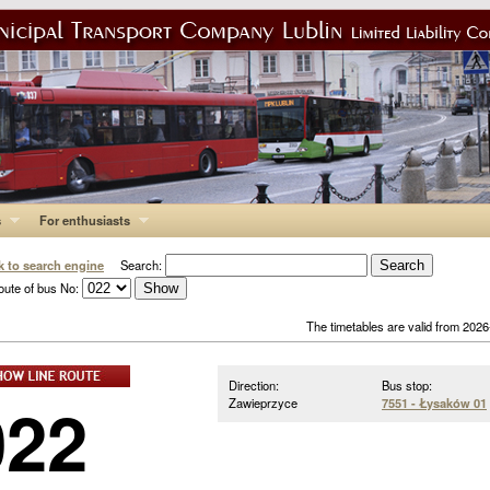
s
For enthusiasts
k to search engine
Search:
oute of bus No:
The timetables are valid from 202
Direction:
Bus stop:
022
Zawieprzyce
7551 - Łysaków 01