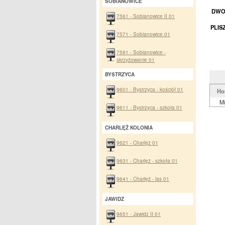
SOBIANOWICE
DWOR
7561 - Sobianowice II 01
PLIS
7571 - Sobianowice 01
7591 - Sobianowice -
skrzyżowanie 01
BYSTRZYCA
9601 - Bystrzyca - kościół 01
Ho
Mi
9611 - Bystrzyca - szkoła 01
CHARLĘŻ KOLONIA
9621 - Charlęż 01
9631 - Charlęż - szkoła 01
9641 - Charlęż - las 01
JAWIDZ
9651 - Jawidz II 01