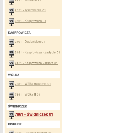
2551 - Tyszowiecka 01
2561 - Kasprowicza 01
KASPROWICZA
2491 - Dziubińskiej 01
2481 - Kasprowicza - Zadębie 01
2471 - Kasprowicza - szkoła 01
WÓLKA
7851 - Wólka masarnia 01
7841 - Wólka II 01
ŚWIDNICZEK
7861 - Świdniczek 01
BISKUPIE
7871 - Biskupie Kolonia 01