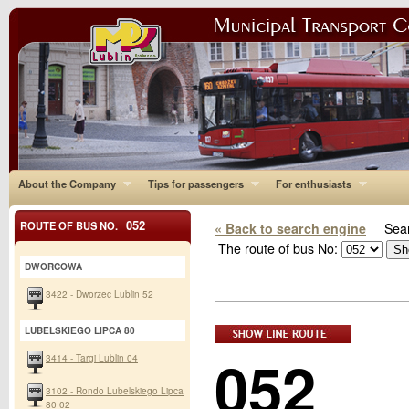
About the Company
Tips for passengers
For enthusiasts
052
ROUTE OF BUS NO.
« Back to search engine
Sear
The route of bus No:
DWORCOWA
3422 - Dworzec Lublin 52
LUBELSKIEGO LIPCA 80
052
3414 - Targi Lublin 04
3102 - Rondo Lubelskiego Lipca
80 02