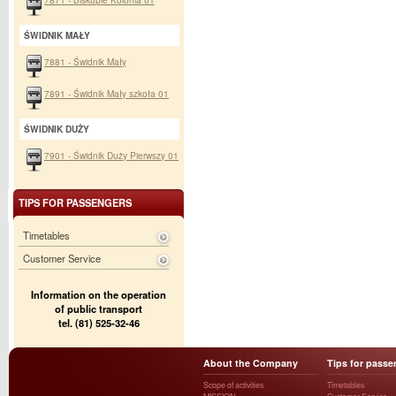
ŚWIDNIK MAŁY
7881 - Świdnik Mały
7891 - Świdnik Mały szkoła 01
ŚWIDNIK DUŻY
7901 - Świdnik Duży Pierwszy 01
TIPS FOR PASSENGERS
Timetables
Customer Service
Information on the operation
of public transport
tel. (81) 525-32-46
About the Company
Tips for passe
Scope of activities
Timetables