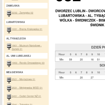
ZAMOJSKA
DWORZEC LUBLIN - DWORCOWA
2232 - Zamojska 02
LUBARTOWSKA - AL. TYSIĄ
WÓLKA - ŚWIDNICZEK - BISK
LUBARTOWSKA
ŚWIDNIK
1031 - Brama Krakowska 01
AL.TYSIĄCLECIA
1901 - Muzeum Narodowe -
DZIEŃ 
Zamek 01
Hour
5
6
7
8
9
10
AL. UNII LUBELSKIEJ
Min
59
20
16
51
1953 - Rondo Dmowskiego 03
SO
Hour
5
6
7
8
9
10
MEŁGIEWSKA
Min
20
27
2521 - Montażowa 01
2531 - Mełgiewska WSEI 01
2451 - Outlet Center NŻ 01
2541 - Tokarska 01