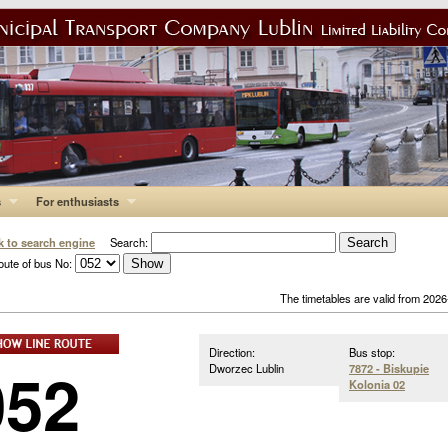
s
For enthusiasts
k to search engine
Search:
oute of bus No:
The timetables are valid from 202
Direction:
Bus stop:
052
Dworzec Lublin
7872 - Biskupie
Kolonia 02