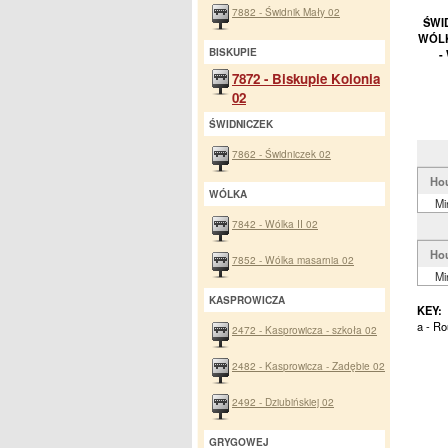
7882 - Świdnik Mały 02
ŚWID
WÓLK
BISKUPIE
-
7872 - Biskupie Kolonia
02
ŚWIDNICZEK
7862 - Świdniczek 02
Ho
WÓLKA
Mi
7842 - Wólka II 02
Ho
7852 - Wólka masarnia 02
Mi
KASPROWICZA
KEY:
a - Ro
2472 - Kasprowicza - szkoła 02
2482 - Kasprowicza - Zadębie 02
2492 - Dziubińskiej 02
GRYGOWEJ