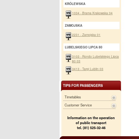
KRÓLEWSKA
1034 - Brama Krakowska 04
ZAMOJSKA
2231 - Zamojska 01
LUBELSKIEGO LIPCA 80
3103 - Rondo Lubelskiego Lipca
80 03
3413 - Targi Lublin 03
TIPS FOR PASSENGERS
Timetables
Customer Service
Information on the operation
of public transport
tel. (81) 525-32-46