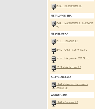
2562 - Kasprowicza 02
METALURGICZNA
2782 - Metalurgiczna - hurtownia
02
MEŁGIEWSKA
2542 - Tokarska 02
2452 - Outlet Center NŻ 02
2532 - Mełgiewska WSEI 02
2522 - Montażowa 02
AL.TYSIĄCLECIA
1902 - Muzeum Narodowe -
Zamek 02
WODOPOJNA
1262 - Szewska 02