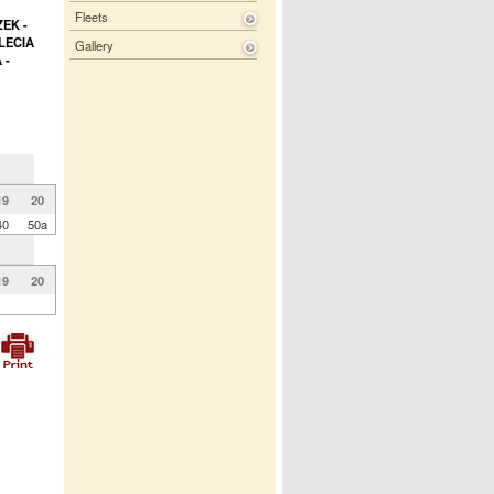
Fleets
ZEK -
LECIA
Gallery
 -
19
20
40
50a
19
20