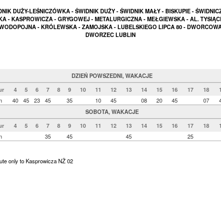
NIK DUŻY-LEŚNICZÓWKA - ŚWIDNIK DUŻY - ŚWIDNIK MAŁY - BISKUPIE - ŚWIDNIC
A - KASPROWICZA - GRYGOWEJ - METALURGICZNA - MEŁGIEWSKA - AL. TYSIĄC
 WODOPOJNA - KRÓLEWSKA - ZAMOJSKA - LUBELSKIEGO LIPCA 80 - DWORCOWA
DWORZEC LUBLIN
DZIEŃ POWSZEDNI, WAKACJE
ur
4
5
6
7
8
9
10
11
12
13
14
15
16
17
18
n
40
45
23
45
35
10
45
08
20
45
07
SOBOTA, WAKACJE
ur
4
5
6
7
8
9
10
11
12
13
14
15
16
17
18
n
35
45
45
25
ute only to Kasprowicza NŻ 02