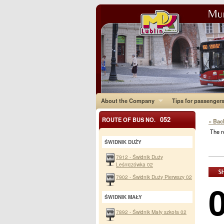
About the Company
Tips for passenger
052
ROUTE OF BUS NO.
« Bac
The r
ŚWIDNIK DUŻY
7912 - Świdnik Duży
Leśniczówka 02
7902 - Świdnik Duży Pierwszy 02
ŚWIDNIK MAŁY
7892 - Świdnik Mały szkoła 02