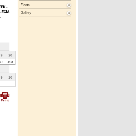
Fleets
ZEK -
LECIA
Gallery
 -
19
20
39
49a
19
20