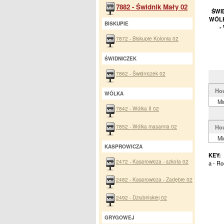
7882 - Świdnik Mały 02
ŚWID
WÓLK
BISKUPIE
-
7872 - Biskupie Kolonia 02
ŚWIDNICZEK
7862 - Świdniczek 02
Ho
WÓLKA
Mi
7842 - Wólka II 02
7852 - Wólka masarnia 02
Ho
Mi
KASPROWICZA
KEY:
2472 - Kasprowicza - szkoła 02
a - Ro
2482 - Kasprowicza - Zadębie 02
2492 - Dziubińskiej 02
GRYGOWEJ