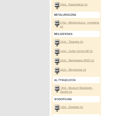
2562 - Kasprowicza 02
METALURGICZNA
2782 - Metalurgiczna - hurtownia
02
MEŁGIEWSKA
2542 - Tokarska 02
2452 - Outlet Center NŻ 02
2532 - Mełgiewska WSEI 02
2522 - Montażowa 02
AL.TYSIĄCLECIA
1902 - Muzeum Narodowe -
Zamek 02
WODOPOJNA
1262 - Szewska 02