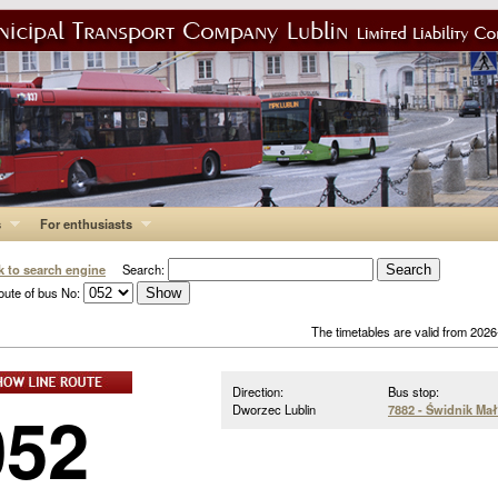
s
For enthusiasts
k to search engine
Search:
oute of bus No:
The timetables are valid from 202
Direction:
Bus stop:
052
Dworzec Lublin
7882 - Świdnik Mał