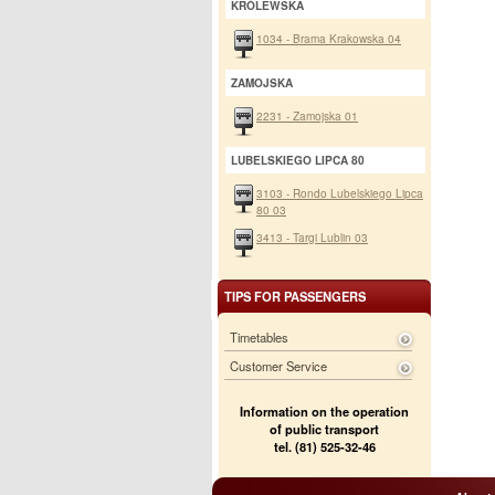
KRÓLEWSKA
1034 - Brama Krakowska 04
ZAMOJSKA
2231 - Zamojska 01
LUBELSKIEGO LIPCA 80
3103 - Rondo Lubelskiego Lipca
80 03
3413 - Targi Lublin 03
TIPS FOR PASSENGERS
Timetables
Customer Service
Information on the operation
of public transport
tel. (81) 525-32-46