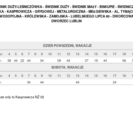
NIK DUŻY-LEŚNICZÓWKA - ŚWIDNIK DUŻY - ŚWIDNIK MAŁY - BISKUPIE - ŚWIDNIC
A - KASPROWICZA - GRYGOWEJ - METALURGICZNA - MEŁGIEWSKA - AL. TYSIĄC
 WODOPOJNA - KRÓLEWSKA - ZAMOJSKA - LUBELSKIEGO LIPCA 80 - DWORCOWA
DWORZEC LUBLIN
DZIEŃ POWSZEDNI, WAKACJE
ur
4
5
6
7
8
9
10
11
12
13
14
15
16
17
18
n
39
44
22
44
34
09
44
07
19
44
06
SOBOTA, WAKACJE
ur
4
5
6
7
8
9
10
11
12
13
14
15
16
17
18
n
34
44
44
24
ute only to Kasprowicza NŻ 02