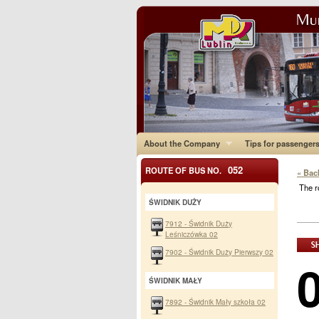
About the Company
Tips for passenger
052
ROUTE OF BUS NO.
« Bac
The r
ŚWIDNIK DUŻY
7912 - Świdnik Duży
Leśniczówka 02
7902 - Świdnik Duży Pierwszy 02
ŚWIDNIK MAŁY
7892 - Świdnik Mały szkoła 02