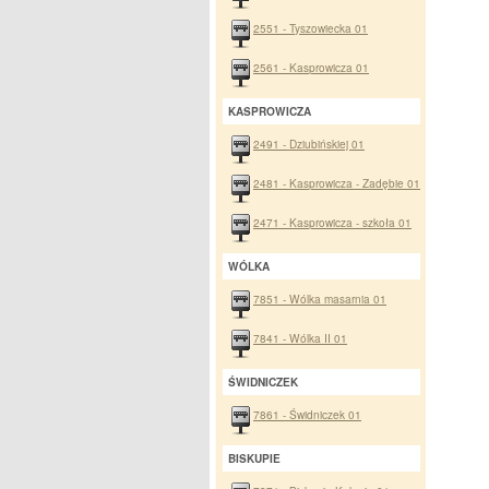
2551 - Tyszowiecka 01
2561 - Kasprowicza 01
KASPROWICZA
2491 - Dziubińskiej 01
2481 - Kasprowicza - Zadębie 01
2471 - Kasprowicza - szkoła 01
WÓLKA
7851 - Wólka masarnia 01
7841 - Wólka II 01
ŚWIDNICZEK
7861 - Świdniczek 01
BISKUPIE