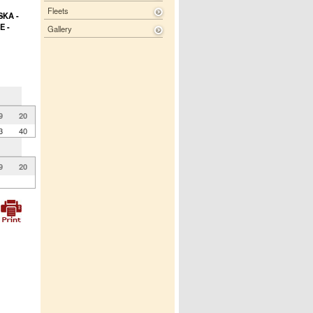
Fleets
SKA -
E -
Gallery
9
20
3
40
9
20