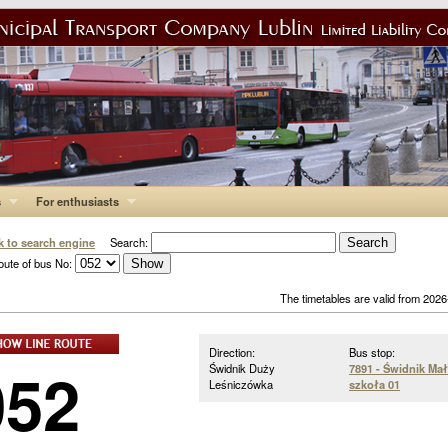
s
For enthusiasts
k to search engine
Search:
oute of bus No:
The timetables are valid from 202
Direction:
Bus stop:
052
Świdnik Duży
7891 - Świdnik Ma
Leśniczówka
szkoła 01