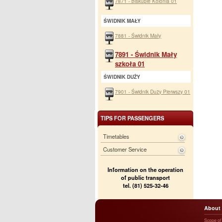
7871 - Biskupie Kolonia 01
ŚWIDNIK MAŁY
7881 - Świdnik Mały
7891 - Świdnik Mały
szkoła 01
ŚWIDNIK DUŻY
7901 - Świdnik Duży Pierwszy 01
TIPS FOR PASSENGERS
Timetables
Customer Service
Information on the operation
of public transport
tel. (81) 525-32-46
About
Scope of a