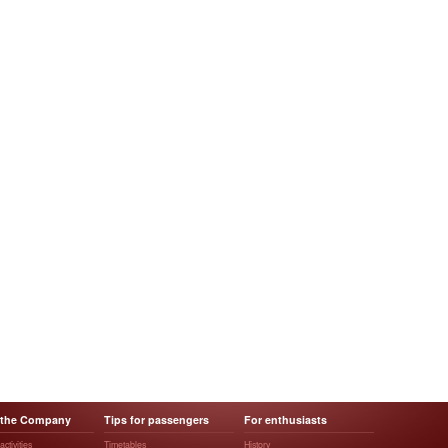
 the Company
Tips for passengers
For enthusiasts
ctivities
Timetables
History