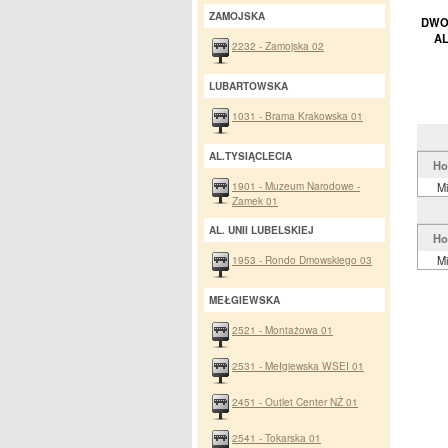
ZAMOJSKA
DWOR
AL
2232 - Zamojska 02
LUBARTOWSKA
1031 - Brama Krakowska 01
AL.TYSIĄCLECIA
Ho
1901 - Muzeum Narodowe -
M
Zamek 01
AL. UNII LUBELSKIEJ
Ho
1953 - Rondo Dmowskiego 03
M
MEŁGIEWSKA
2521 - Montażowa 01
2531 - Mełgiewska WSEI 01
2451 - Outlet Center NŻ 01
2541 - Tokarska 01