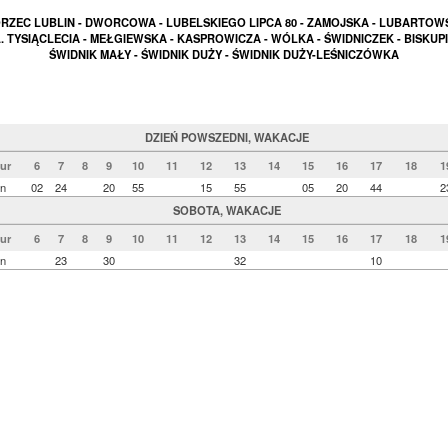
ZEC LUBLIN - DWORCOWA - LUBELSKIEGO LIPCA 80 - ZAMOJSKA - LUBARTOW
. TYSIĄCLECIA - MEŁGIEWSKA - KASPROWICZA - WÓLKA - ŚWIDNICZEK - BISKUPI
ŚWIDNIK MAŁY - ŚWIDNIK DUŻY - ŚWIDNIK DUŻY-LEŚNICZÓWKA
DZIEŃ POWSZEDNI, WAKACJE
ur
6
7
8
9
10
11
12
13
14
15
16
17
18
1
in
02
24
20
55
15
55
05
20
44
2
SOBOTA, WAKACJE
ur
6
7
8
9
10
11
12
13
14
15
16
17
18
1
in
23
30
32
10