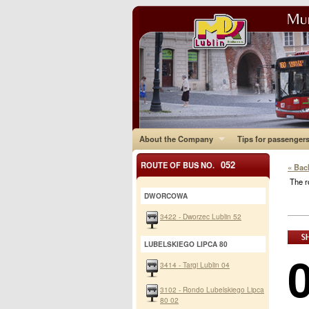
About the Company
Tips for passenger
052
ROUTE OF BUS NO.
« Bac
The r
DWORCOWA
3422 - Dworzec Lublin 52
LUBELSKIEGO LIPCA 80
3414 - Targi Lublin 04
3102 - Rondo Lubelskiego Lipca
80 02